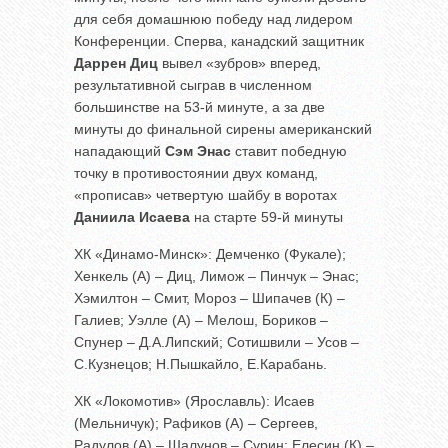
для себя домашнюю победу над лидером
Конференции. Сперва, канадский защитник
Даррен Диц
вывел «зубров» вперед,
результативной сыграв в численном
большинстве на 53-й минуте, а за две
минуты до финальной сирены американский
нападающий
Сэм Энас
ставит победную
точку в противостоянии двух команд,
«прописав» четвертую шайбу в воротах
Даниила Исаева
на старте 59-й минуты
ХК «Динамо-Минск»: Демченко (Фукале);
Хенкель (А) – Диц, Лимож – Пинчук – Энас;
Хэмилтон – Смит, Мороз – Шипачев (К) –
Галиев; Уэлле (А) – Мелош, Бориков –
Спунер – Д.А.Липский; Сотишвили – Усов –
С.Кузнецов; Н.Пышкайло, Е.Карабань.
ХК «Локомотив» (Ярославль): Исаев
(Мельничук); Рафиков (А) – Сергеев,
Радулов (А) – Шалунов – Сурин; Елесин (К) –