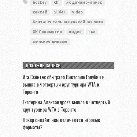
hockey
khl
хк динамо-минск
хоккей
Slider
video
Континентальная хоккейная лига
ХК Локомотив
видео
кхл
минское динамо
ПОХОЖИЕ ЗАПИСИ
Ига Свёнтек обыграла Викторию Голубич и
вышла в четвертый круг турнира WTA в
Торонто
Екатерина Александрова вышла в четвертый
круг турнира WTA в Торонто
Покер онлайн: чем отличаются игровые
форматы?