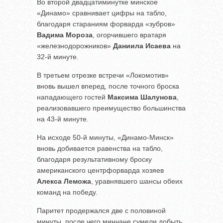
Во второй двадцатиминутке минское
«Динамо» сравнивает цифры на табло,
благодаря стараниям форварда «зубров»
Вадима Мороза
, огорчившего вратаря
«железнодорожников»
Даниила Исаева
на
32-й минуте.
В третьем отрезке встречи «Локомотив»
вновь вышел вперед, после точного броска
нападающего гостей
Максима Шалунова
,
реализовавшего преимущество большинства
на 43-й минуте.
На исходе 50-й минуты, «Динамо-Минск»
вновь добивается равенства на табло,
благодаря результативному броску
американского центрфорварда хозяев
Алекса Леможа
, уравнявшего шансы обеих
команд на победу.
Паритет продержался две с половиной
минуты, после чего минчане сумели добыть