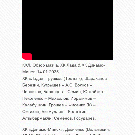
КХЛ. Обзор матча. ХК Лада & ХК Динамо-
Минск. 14.01.2025
ХК «Лада»: Трушков (Третьяк); Шараканов –
Березин, Кугрышев – А.С. Волков –
Черников; Баранцев – Семин, Юртайкин –
Неколенко – Михайлов; Ибрагимов –
Калабушкин, Грошев – Фисенко (К) –
Ожгихин; Бикмуллин – Колтыгин –
Алтыбармакян; Семенов, Государев.
ХК «Динамо-Минск»: Демченко (Вельмакин,