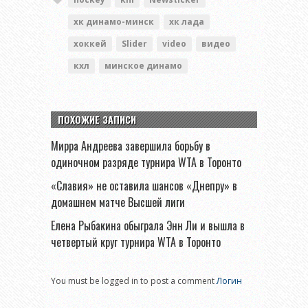
хк динамо-минск
хк лада
хоккей
Slider
video
видео
кхл
минское динамо
ПОХОЖИЕ ЗАПИСИ
Мирра Андреева завершила борьбу в
одиночном разряде турнира WTA в Торонто
«Славия» не оставила шансов «Днепру» в
домашнем матче Высшей лиги
Елена Рыбакина обыграла Энн Ли и вышла в
четвертый круг турнира WTA в Торонто
You must be logged in to post a comment
Логин