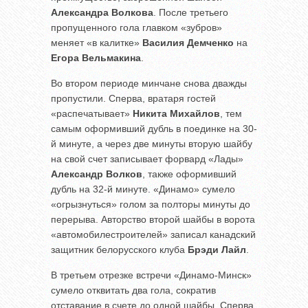
Александра Волкова
. После третьего
пропущенного гола главком «зубров»
меняет «в калитке»
Василия Демченко
на
Егора Вельмакина
.
Во втором периоде минчане снова дважды
пропустили. Сперва, вратаря гостей
«распечатывает»
Никита Михайлов
, тем
самым оформивший дубль в поединке на 30-
й минуте, а через две минуты вторую шайбу
на свой счет записывает форвард «Лады»
Александр Волков
, также оформивший
дубль на 32-й минуте. «Динамо» сумело
«огрызнуться» голом за полторы минуты до
перерыва. Авторство второй шайбы в ворота
«автомобилестроителей» записал канадский
защитник белорусского клуба
Брэди Лайл
.
В третьем отрезке встречи «Динамо-Минск»
сумело отквитать два гола, сократив
отставание в счете до одной шайбы. Сперва,