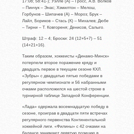
17:08; 58:41-); Уэлле (А) – Гросс, А.В. Волков
– Пинчук – Энас; Хэмилтон – Мелош,
Горбунов – Шипачев (А) – Мороз; Брук –
Лайл, Бориков – Стась (К) – Михалев; Дюбе
– Тирни – Т. Ковгореня; Денисов, Салыго.
Штраф: 12 – 4; Броски: 24 (12+5+7) – 51
(14+21+16).
Таким образом, хоккеисты «Динамо-Минск»
потерпели второе поражение кряду и
двадцать первое в текущем сезоне КХЛ.
«Зубры» с двадцатью пятью победами в
регулярном чемпионате и 56 набранными
очками расположился на шестой строке в
турнирной таблице Западной Конференции.
«Лада» одержала восемнадцатую победу в
сезоне, проиграв в двадцати пяти встречах
регулярного первенства Континентальной
хоккейной лиги. «Филины» с 42 очками на
балансе занимают девятую позицию в