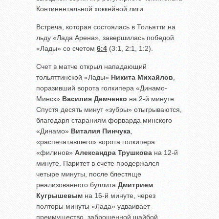
Континентальной хоккейной лиги.
Встреча, которая состоялась в Тольятти на
льду «Лада Арена», завершилась победой
«Лады» со счетом
6:4
(3:1, 2:1, 1:2).
Счет в матче открыл нападающий
тольяттинской «Лады»
Никита Михайлов
,
поразивший ворота голкипера «Динамо-
Минск»
Василия Демченко
на 2-й минуте.
Спустя десять минут «зубры» отыгрываются,
благодаря стараниям форварда минского
«Динамо»
Виталия Пинчука
,
«распечатавшего» ворота голкипера
«филинов»
Александра Трушкова
на 12-й
минуте. Паритет в счете продержался
четыре минуты, после блестяще
реализованного буллита
Дмитрием
Кугрышевым
на 16-й минуте, через
полторы минуты «Лада» удваивает
преимущество, заброшенной шайбой