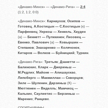
«Динамо-Минск» — «Динамо-Рига» —
2:4
(1:2, 1:2, 0:0)
«Динамо-Минск»:
Карнаухов
;
Осипов —
Готовец
,
А.Костицын — С.Костицын
(к) —
Парфеевец
;
Уиркош — Хенкель
,
Хауден
(а) —
Беннетт — Пулккинен
;
Лисовец —
Евенко
,
Павлович
(а) —
Ковыршин —
Степанов
;
Знахаренко — Колячонок
,
Китаров — Волков — Буйницкий
;
Туркин
.
«Динамо-Рига»:
Третьяк
;
Дзанетти —
Балинскис
,
Кларк — Джериньш —
М.Редлих
;
Майоне — Алишаускас
,
Липсбергс — Макмиллан — Скворцов
;
Зиле — Шуленин
,
Дарзиньш
(К) —
Мюттюнен — Виделль
;
Мамчисц —
Калькис
,
Саулиетис — Берзиньш —
Маренис
;
Ранцевс
.
СПОРТНАВИНЫ