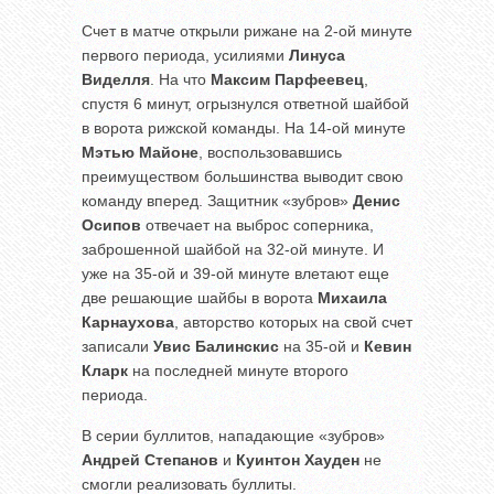
Счет в матче открыли рижане на 2-ой минуте
первого периода, усилиями
Линуса
Виделля
. На что
Максим Парфеевец
,
спустя 6 минут, огрызнулся ответной шайбой
в ворота рижской команды. На 14-ой минуте
Мэтью Майоне
, воспользовавшись
преимуществом большинства выводит свою
команду вперед. Защитник «зубров»
Денис
Осипов
отвечает на выброс соперника,
заброшенной шайбой на 32-ой минуте. И
уже на 35-ой и 39-ой минуте влетают еще
две решающие шайбы в ворота
Михаила
Карнаухова
, авторство которых на свой счет
записали
Увис Балинскис
на 35-ой и
Кевин
Кларк
на последней минуте второго
периода.
В серии буллитов, нападающие «зубров»
Андрей Степанов
и
Куинтон Хауден
не
смогли реализовать буллиты.