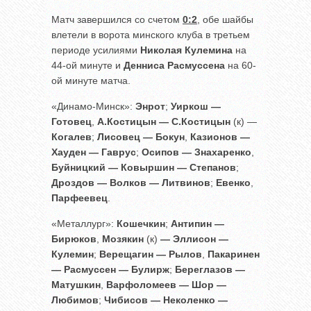
Матч завершился со счетом
0:2
, обе шайбы
влетели в ворота минского клуба в третьем
периоде усилиями
Николая Кулемина
на
44-ой минуте и
Денниса Расмуссена
на 60-
ой минуте матча.
«Динамо-Минск»:
Энрот
;
Уиркош —
Готовец
,
А.Костицын — С.Костицын
(к) —
Когалев
;
Лисовец — Бокун
,
Казионов —
Хауден — Гаврус
;
Осипов — Знахаренко
,
Буйницкий — Ковыршин — Степанов
;
Дроздов — Волков — Литвинов
;
Евенко
,
Парфеевец
.
«Металлург»:
Кошечкин
;
Антипин —
Бирюков
,
Мозякин
(к)
— Эллисон —
Кулемин
;
Верещагин — Рылов
,
Пакаринен
— Расмуссен — Булирж
;
Береглазов —
Матушкин
,
Варфоломеев — Шор —
Любимов
;
Чибисов — Неколенко —