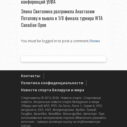
конференций УЕФА
Элина Свитолина разгромила Анастасию
Потапову и вышла в 1/8 финала турнира WTA
Canadian Open
You must be logged in to post a comment
Логин
Контакты:
Политика конфиденциальности
Новости спорта Беларуси и мира
Спортнавины © 2012-2026. Новости спорта. Спортивные
новости. Актуальные новости спорта Белоруссии и мира.
Обзоры матчей АПЛ, РПЛ, Ла Лиги, Лиги 1, Серия А, УПЛ,
экстралиги, КХЛ, НХЛ. Фоторепортажи. Футбол. Хоккей.
Гандбол. Баскетбол. Волейбол. Мини-футбол. Автоспорт. При
использовании материала(ов) портала обязательно указывать
источник - прямую активную ссылку на опубликованную
статью.