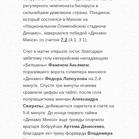
регулярного чемпионата Беларуси в
сильнейшем дивизионе страны. Поединок,
который состоялся в Минске на
«Национальном Олимпийском стадионе
Динамо», завершился победой «Динамо
Минск» со счетом
7:2
(4:1, 3:1).
Счет в матче открыли гости, благодаря
забитому голу нигерийским нападающим
«Белшины»
Фаненом Акьямом
,
поразившего ворота голкипера минского
«Динамо»
Федора Лапоухова
на 2-й
минуте. Спустя три минуты хозяева
сравняли цифры на табло, после гола
полузащитника минчан
Александра
Свирепы
, добившегося паритета в счете на
5-й минуте. До конца первого тайма
«Динамо Минск» еще трижды огорчило
вратаря бобруйчан
Артема Денисенко
,
благодаря хет-трику форварда
Владимира