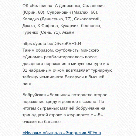
ФК «Белшина»: А.Денисенко; Соланович
(Юрин, 60), Супранович (Матлах, 66),
Колядко (Денисенко, 77), Соколовский,
Джаха, Х.Фофана, Кухарчик, Леонович,
Гуренко (Сень, 71), Акьям.
https://youtu.be/DSvxoKVF1d4
Таким образом, футболисты минского
«Динамо» реабилитировалось после
досадного поражения в минувшем туре и с
31 набранным очком возглавляет турнирную
таблицу чемпионата Беларуси в Высшей
лиге.
Бобруйская «Белшина» потерпело второе
поражение кряду и девятое в сезоне. По
итогам сыгранных матчей бобруйчане на
тринадцатой строке в «турнирке» с «-5»
очками на балансе.
«Ислочь» обыграла «Энергетик-БГУ» в