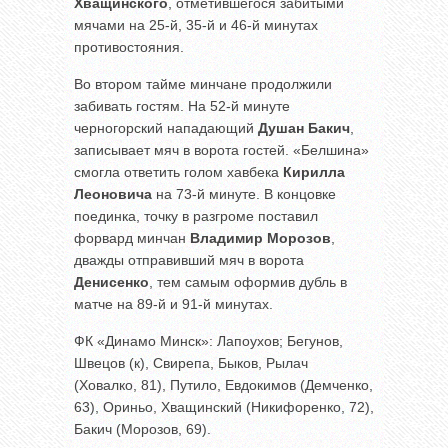
Хващинского
, отметившегося забитыми
мячами на 25-й, 35-й и 46-й минутах
противостояния.
Во втором тайме минчане продолжили
забивать гостям. На 52-й минуте
черногорский нападающий
Душан Бакич
,
записывает мяч в ворота гостей. «Белшина»
смогла ответить голом хавбека
Кирилла
Леоновича
на 73-й минуте. В концовке
поединка, точку в разгроме поставил
форвард минчан
Владимир Морозов
,
дважды отправивший мяч в ворота
Денисенко
, тем самым оформив дубль в
матче на 89-й и 91-й минутах.
ФК «Динамо Минск»: Лапоухов; Бегунов,
Швецов (к), Свирепа, Быков, Рылач
(Ховалко, 81), Путило, Евдокимов (Демченко,
63), Ориньо, Хващинский (Никифоренко, 72),
Бакич (Морозов, 69).