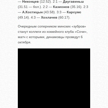
—
Никонцев
(12.52). 2:1 —
Даугавиньш
(31.51 — бол.). 2:2 —
Казионов
(35.16). 2:3
—
А.Костицын
(43.58). 3:3 —
Карсумс
(49.14). 4:3 —
Хохлачев
(60.17).
Очередным соперником минских «зубров»
станут коллеги из хоккейного клуба «Сочи»,
матч с которыми, динамовцы проведут 6
октября.