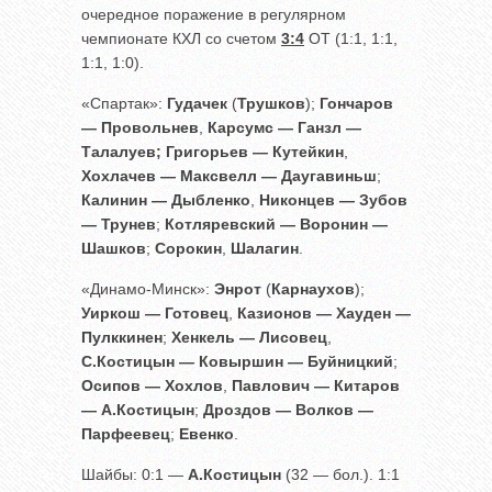
очередное поражение в регулярном
чемпионате КХЛ со счетом
3:4
ОТ (1:1, 1:1,
1:1, 1:0).
«Спартак»:
Гудачек
(
Трушков
);
Гончаров
— Провольнев
,
Карсумс — Ганзл —
Талалуев; Григорьев — Кутейкин
,
Хохлачев — Максвелл — Даугавиньш
;
Калинин — Дыбленко
,
Никонцев — Зубов
— Трунев
;
Котляревский — Воронин —
Шашков
;
Сорокин
,
Шалагин
.
«Динамо-Минск»:
Энрот
(
Карнаухов
);
Уиркош — Готовец
,
Казионов — Хауден —
Пулккинен
;
Хенкель — Лисовец
,
С.Костицын — Ковыршин — Буйницкий
;
Осипов — Хохлов
,
Павлович — Китаров
— А.Костицын
;
Дроздов — Волков —
Парфеевец
;
Евенко
.
Шайбы: 0:1 —
А.Костицын
(32 — бол.). 1:1