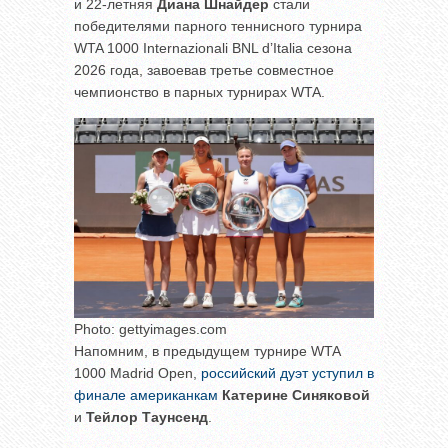
и 22-летняя
Диана Шнайдер
стали
победителями парного теннисного турнира
WTA 1000 Internazionali BNL d’Italia сезона
2026 года, завоевав третье совместное
чемпионство в парных турнирах WTA.
Photo: gettyimages.com
Напомним, в предыдущем турнире WTA
1000 Madrid Open,
российский дуэт уступил в
финале американкам
Катерине Синяковой
и
Тейлор Таунсенд
.