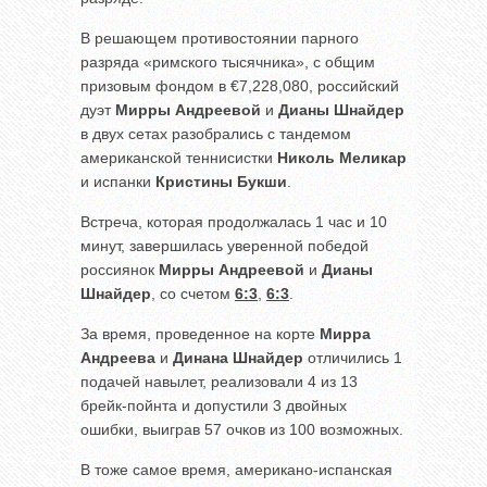
В решающем противостоянии парного
разряда «римского тысячника», с общим
призовым фондом в €7,228,080, российский
дуэт
Мирры Андреевой
и
Дианы Шнайдер
в двух сетах разобрались с тандемом
американской теннисистки
Николь Меликар
и испанки
Кристины Букши
.
Встреча, которая продолжалась 1 час и 10
минут, завершилась уверенной победой
россиянок
Мирры Андреевой
и
Дианы
Шнайдер
, со счетом
6:3
,
6:3
.
За время, проведенное на корте
Мирра
Андреева
и
Динана Шнайдер
отличились 1
подачей навылет, реализовали 4 из 13
брейк-пойнта и допустили 3 двойных
ошибки, выиграв 57 очков из 100 возможных.
В тоже самое время, американо-испанская