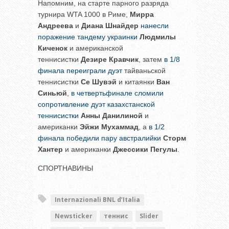
Напомним, на старте парного разряда
турнира WTA 1000 в Риме,
Мирра
Андреева
и
Диана Шнайдер
нанесли
поражение тандему украинки
Людмилы
Киченок
и американской
теннисистки
Дезире Кравчик
, затем
в 1/8
финала переиграли дуэт
тайваньской
теннисистки
Се Шувэй
и китаянки
Ван
Синьюй
,
в четвертьфинале сломили
сопротивление дуэт казахстанской
теннисистки
Анны Данилиной
и
американки
Эйжи Мухаммад
, а
в 1/2
финала победили пару австралийки
Сторм
Хантер
и американки
Джессики Пегулы
.
СПОРТНАВИНЫ
Internazionali BNL d’Italia
Newsticker
теннис
Slider