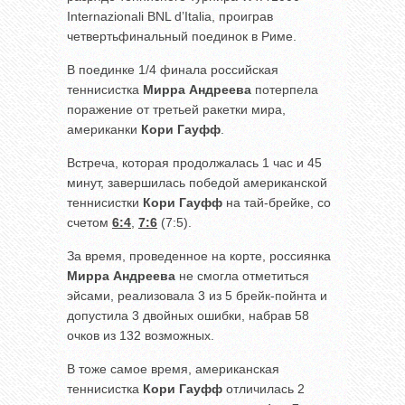
Internazionali BNL d’Italia, проиграв
четвертьфинальный поединок в Риме.
В поединке 1/4 финала российская
теннисистка
Мирра Андреева
потерпела
поражение от третьей ракетки мира,
американки
Кори Гауфф
.
Встреча, которая продолжалась 1 час и 45
минут, завершилась победой американской
теннисистки
Кори Гауфф
на тай-брейке, со
счетом
6:4
,
7:6
(7:5).
За время, проведенное на корте, россиянка
Мирра Андреева
не смогла отметиться
эйсами, реализовала 3 из 5 брейк-пойнта и
допустила 3 двойных ошибки, набрав 58
очков из 132 возможных.
В тоже самое время, американская
теннисистка
Кори Гауфф
отличилась 2