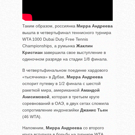
Таким образом, россиянка
Мирра Андреева
вышла в четвертьфинал теннисного турнира
WTA 1000 Dubai Duty Free Tennis
Championships, а румынка
Жаклин
Кристиан
завершила свое выступление в
одиночном разряде на стадии 1/8 финала.
В четвертьфинальном поединке хардового
«тысячника» в Дубае,
Мирра Андреева
оспорит путевку в 1/2 финала с шестой
ракеткой мира, американкой
Амандой
Анисимовой
, которая в третьем круге
соревнований в ОАЭ, в двух сетах сломила
сопротивление индонезийки
Джанис Тьен
(46 WTA).
Напомним,
Мирра Андреева
со второго
круга вступила в борьбу на турнире WTA