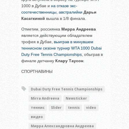
1000 в Дубае и
на отказе экс-
соотечественницы, австралийки
Дарьи
Касаткиной
вышла в 1/8 финала.
Отметим, россиянка
Мирра Андреева
является действующим обладателем
трофея в Дубае,
выиграв в минувшем
теннисном сезоне турнир WTA 1000 Dubai
Duty Free Tennis Championships
, обыграв в
финале датчанку
Клару Таусон
.
СПОРТНАВИНЫ
Dubai Duty Free Tennis Championships
Mirra Andreeva
Newsticker
теннис
Slider
tennis
video
видео
Мирра Александровна Андреева