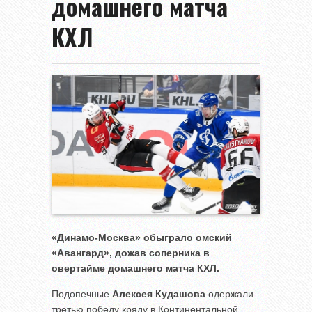
домашнего матча
КХЛ
«Динамо-Москва» обыграло омский
«Авангард», дожав соперника в
овертайме домашнего матча КХЛ.
Подопечные
Алексея Кудашова
одержали
третью победу кряду в Континентальной