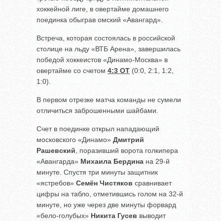
хоккейной лиге, в овертайме домашнего
поединка обыграв омский «Авангард».
Встреча, которая состоялась в российской
столице на льду «ВТБ Арена», завершилась
победой хоккеистов «Динамо-Москва» в
овертайме со счетом
4:3 ОТ
(0:0, 2:1, 1:2,
1:0).
В первом отрезке матча команды не сумели
отличиться заброшенными шайбами.
Счет в поединке открыл нападающий
московского «Динамо»
Дмитрий
Рашевский
, поразивший ворота голкипера
«Авангарда»
Михаила Бердина
на 29-й
минуте. Спустя три минуты защитник
«ястребов»
Семён Чистяков
сравнивает
цифры на табло, отметившись голом на 32-й
минуте, но уже через две минуты форвард
«бело-голубых»
Никита Гусев
выводит