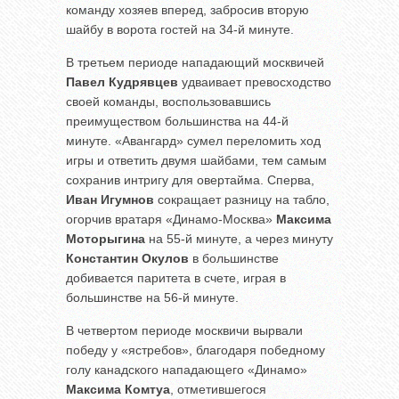
команду хозяев вперед, забросив вторую
шайбу в ворота гостей на 34-й минуте.
В третьем периоде нападающий москвичей
Павел Кудрявцев
удваивает превосходство
своей команды, воспользовавшись
преимуществом большинства на 44-й
минуте. «Авангард» сумел переломить ход
игры и ответить двумя шайбами, тем самым
сохранив интригу для овертайма. Сперва,
Иван Игумнов
сокращает разницу на табло,
огорчив вратаря «Динамо-Москва»
Максима
Моторыгина
на 55-й минуте, а через минуту
Константин Окулов
в большинстве
добивается паритета в счете, играя в
большинстве на 56-й минуте.
В четвертом периоде москвичи вырвали
победу у «ястребов», благодаря победному
голу канадского нападающего «Динамо»
Максима Комтуа
, отметившегося