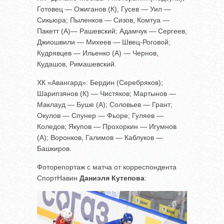
Готовец — Ожиганов (К), Гусев — Уил —
Сикьюра; Пыленков — Сизов, Комтуа —
Пакетт (А)— Рашевский; Адамчук — Сергеев,
Джиошвили — Михеев — Швец-Роговой;
Кудрявцев — Ильенко (А) — Чернов,
Кудашов, Римашевский.
ХК «Авангард»: Бердин (Серебряков);
Шарипзянов (К) — Чистяков; Мартынов —
Маклауд — Буше (А); Соловьев — Грант;
Окулов — Спунер — Фьоре; Гуляев —
Коледов; Якупов — Прохоркин — Игумнов
(А); Воронков, Галимов — Каблуков —
Башкиров.
Фоторепортаж с матча от корреспондента
СпортНавин
Даниэля Кутепова
: