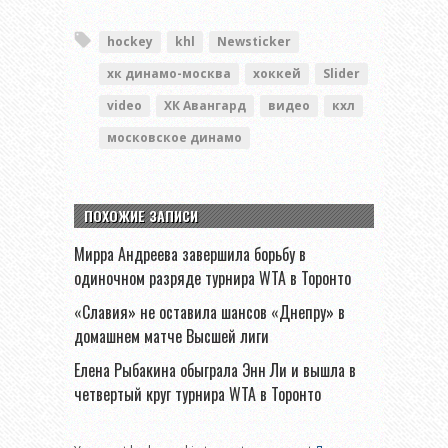
hockey
khl
Newsticker
хк динамо-москва
хоккей
Slider
video
ХК Авангард
видео
кхл
московское динамо
ПОХОЖИЕ ЗАПИСИ
Мирра Андреева завершила борьбу в
одиночном разряде турнира WTA в Торонто
«Славия» не оставила шансов «Днепру» в
домашнем матче Высшей лиги
Елена Рыбакина обыграла Энн Ли и вышла в
четвертый круг турнира WTA в Торонто