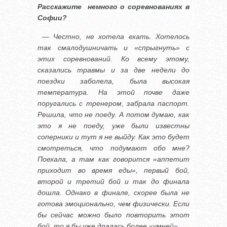
Расскажите немного о соревнованиях в
Софии?
— Честно, не хотела ехать. Хотелось
так смалодушничать и «спрыгнуть» с
этих соревнований. Ко всему этому,
сказались травмы и за две недели до
поездки заболела, была высокая
температура. На этой почве даже
поругались с тренером, забрала паспорт.
Решила, что не поеду. А потом думаю, как
это я не поеду, уже были известны
соперники и тут я не выйду. Как это будет
смотреться, что подумают обо мне?
Поехала, а там как говорится «аппетит
приходит во время еды», первый бой,
второй и третий бой и так до финала
дошла. Однако в финале, скорее была не
готова эмоционально, чем физически. Если
бы сейчас можно было повторить этот
бой, то я бы уже дралась более «умней».