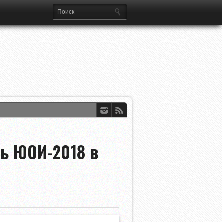
ференций УЕФА
dian Open
ль ЮОИ-2018 в