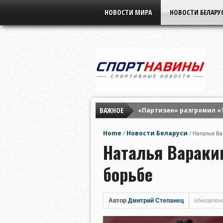
НОВОСТИ МИРА
НОВОСТИ БЕЛАРУ
ВАЖНОЕ
«Партизан» разгромил «
Элина Свитолина разгром
Home
Новости Беларуси
/
/
Наталья В
«Бенфика» разнесла «Ха
Наталья Вараки
борьбе
Автор
Дмитрий Степанец
обновлено