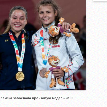
аракина завоевала бронзовую медаль на
III