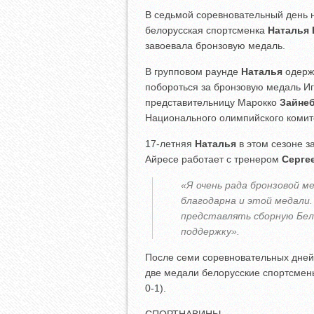
В седьмой соревновательный день н
белорусская спортсменка
Наталья 
завоевала бронзовую медаль.
В групповом раунде
Наталья
одерж
побороться за бронзовую медаль Иг
представительницу Марокко
Зайнеб
Национального олимпийского комит
17-летняя
Наталья
в этом сезоне з
Айресе работает с тренером
Серге
«Я очень рада бронзовой м
благодарна и этой медали.
представлять сборную Бела
поддержку».
После семи соревновательных дней 
две медали белорусские спортсмены
0-1).