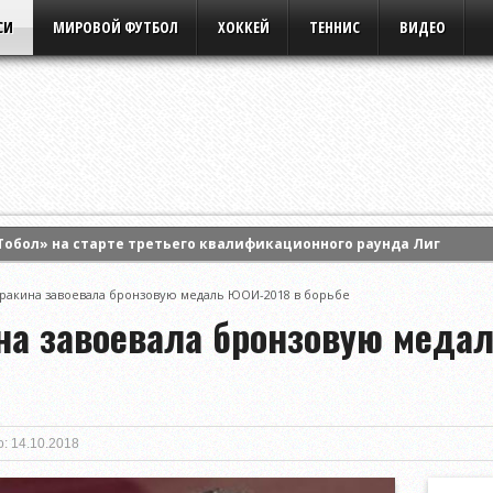
СИ
МИРОВОЙ ФУТБОЛ
ХОККЕЙ
ТЕННИС
ВИДЕО
Тобол» на старте третьего квалификационного раунда Лиги кон
ила Анастасию Потапову и вышла в 1/8 финала турнира WTA Cana
аракина завоевала бронзовую медаль ЮОИ-2018 в борьбе
ртс» на старте третьего раунда квалификации Лиги Европы УЕФА
на завоевала бронзовую меда
: 14.10.2018