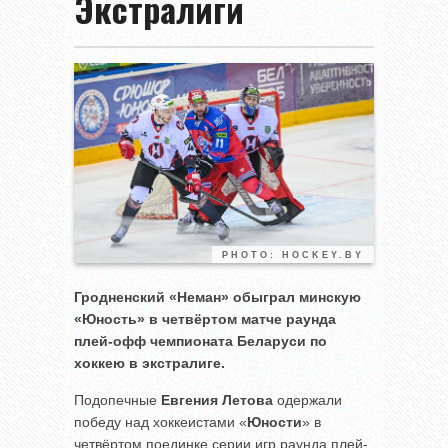
Экстралиги
PHOTO: HOCKEY.BY
Гродненский «Неман» обыграл минскую
«Юность» в четвёртом матче раунда
плей-офф чемпионата Беларуси по
хоккею в экстралиге.
Подопечные
Евгения Летова
одержали
победу над хоккеистами «
Юности
» в
четвёртом поединке серии игр раунда плей-