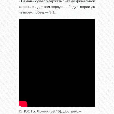
«
Неман
» сумел удержать счёт до финальной
сирены и одержал первую победу в серии до
четырех побед —
3:1
.
ЮНОСТЬ: Фомин (59:46); Достанко –