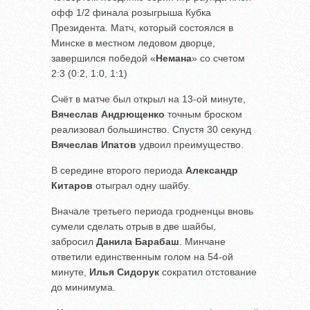
офф 1/2 финала розыгрыша Кубка
Президента. Матч, который состоялся в
Минске в местном ледовом дворце,
завершился победой «
Немана
» со счетом
2:3 (0:2, 1:0, 1:1)
Счёт в матче был открыл на 13-ой минуте,
Вячеслав Андрющенко
точным броском
реализовал большинство. Спустя 30 секунд
Вячеслав Ипатов
удвоил преимущество.
В середине второго периода
Александр
Китаров
отыграл одну шайбу.
Вначале третьего периода гродненцы вновь
сумели сделать отрыв в две шайбы,
забросил
Данила Барабаш
. Минчане
ответили единственным голом на 54-ой
минуте,
Илья Сидорук
сократил отстование
до минимума.