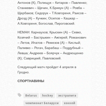
Антонов (К), Полищук – Китаров – Павленко;
Станкевич – Щечин, К.Брикун (А) – Ровба –
Щербаков; Сидорук – Т.Ковгореня, Раисов –
Дрозд (А) – Кучкин; Осипов – Кашкар –
А.Ковгореня; Богослав, Пироговский.
НЕМАН: Карнаухов; Крыскин (А) – Севко,
Козячий – Бастрыкин – Ажгирей; Романович
– Летов, Ипатов – Ремезов (А) – Кислый;
Паливко – Рогач, Барабаш – Поддубный –
Левша; Андреев – Боярчук – Андрющенко
(К); Саврицкий, Павловский.
Следующий матч пройдет 4 апреля в
Гродно.
СПОРТНАВИНЫ
Belarus
hockey
экстралига
чемпионат Беларуси
хоккей