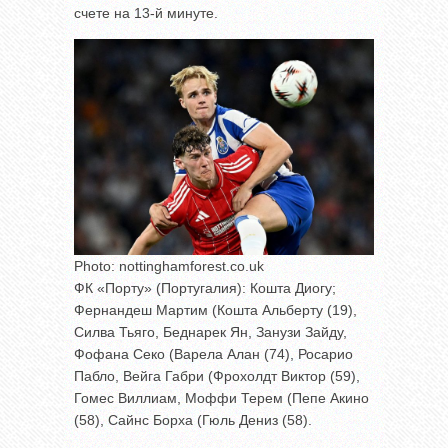
счете на 13-й минуте.
Photo: nottinghamforest.co.uk
ФК «Порту» (Португалия): Кошта Диогу;
Фернандеш Мартим (Кошта Альберту (19),
Силва Тьяго, Беднарек Ян, Занузи Зайду,
Фофана Секо (Варела Алан (74), Росарио
Пабло, Вейга Габри (Фрохолдт Виктор (59),
Гомес Виллиам, Моффи Терем (Пепе Акино
(58), Сайнс Борха (Гюль Дениз (58).