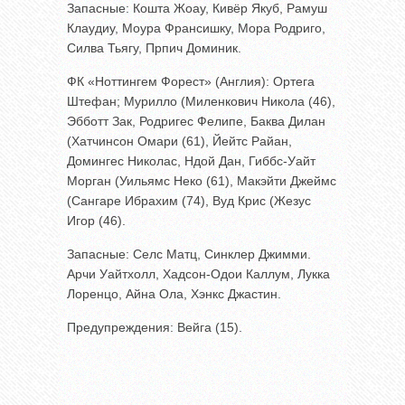
Запасные: Кошта Жоау, Кивёр Якуб, Рамуш
Клаудиу, Моура Франсишку, Мора Родриго,
Силва Тьягу, Прпич Доминик.
ФК «Ноттингем Форест» (Англия): Ортега
Штефан; Мурилло (Миленкович Никола (46),
Эбботт Зак, Родригес Фелипе, Баква Дилан
(Хатчинсон Омари (61), Йейтс Райан,
Домингес Николас, Ндой Дан, Гиббс-Уайт
Морган (Уильямс Неко (61), Макэйти Джеймс
(Сангаре Ибрахим (74), Вуд Крис (Жезус
Игор (46).
Запасные: Селс Матц, Синклер Джимми.
Арчи Уайтхолл, Хадсон-Одои Каллум, Лукка
Лоренцо, Айна Ола, Хэнкс Джастин.
Предупреждения: Вейга (15).