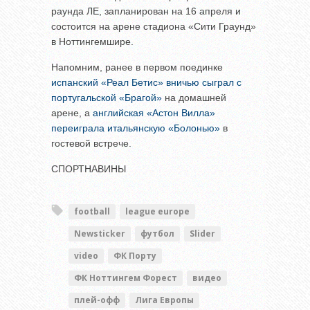
раунда ЛЕ, запланирован на 16 апреля и
состоится на арене стадиона «Сити Граунд»
в Ноттингемшире.
Напомним, ранее в первом поединке
испанский «Реал Бетис» вничью сыграл с
португальской «Брагой»
на домашней
арене, а
английская «Астон Вилла»
переиграла итальянскую «Болонью»
в
гостевой встрече.
СПОРТНАВИНЫ
football
league europe
Newsticker
футбол
Slider
video
ФК Порту
ФК Ноттингем Форест
видео
плей-офф
Лига Европы