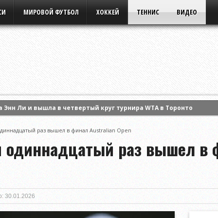
СИ
МИРОВОЙ ФУТБОЛ
ХОККЕЙ
ТЕННИС
ВИДЕО
 Энн Ли и вышла в четвертый круг турнира WTA в Торонто
ла борьбу в одиночном разряде турнира WTA в Торонто
ансов «Днепру» в домашнем матче Высшей лиги
диннадцатый раз вышел в финал Australian Open
 одиннадцатый раз вышел в ф
: 30.01.2026