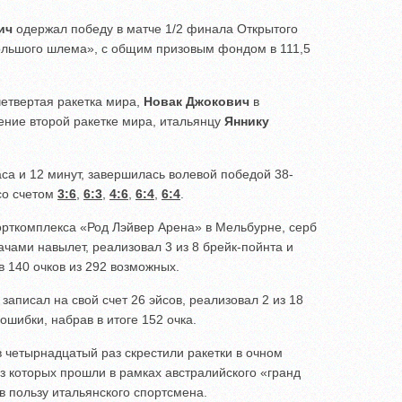
ич
одержал победу в матче 1/2 финала Открытого
ольшого шлема», с общим призовым фондом в 111,5
етвертая ракетка мира,
Новак Джокович
в
ение второй ракетке мира, итальянцу
Яннику
аса и 12 минут, завершилась волевой победой 38-
о счетом
3:6
,
6:3
,
4:6
,
6:4
,
6:4
.
орткомплекса «Род Лэйвер Арена» в Мельбурне, серб
чами навылет, реализовал 3 из 8 брейк-пойнта и
в 140 очков из 292 возможных.
записал на свой счет 26 эйсов, реализовал 2 из 18
ошибки, набрав в итоге 152 очка.
 четырнадцатый раз скрестили ракетки в очном
из которых прошли в рамках австралийского «гранд
 в пользу итальянского спортсмена.