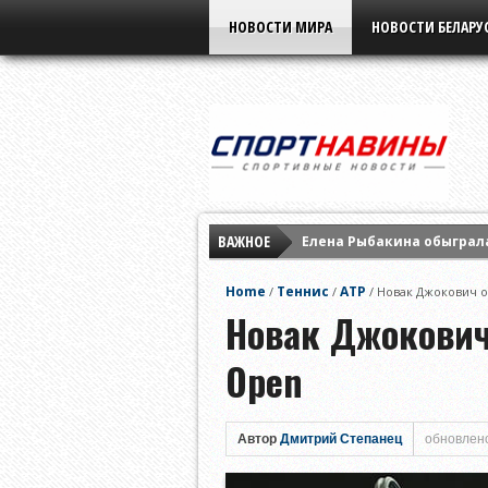
НОВОСТИ МИРА
НОВОСТИ БЕЛАРУ
Елена Рыбакина обыграла
ВАЖНОЕ
Мирра Андреева заверши
«Славия» не оставила ш
Home
Теннис
ATP
/
/
/
Новак Джокович о
Новак Джокович
Open
Автор
Дмитрий Степанец
обновлено