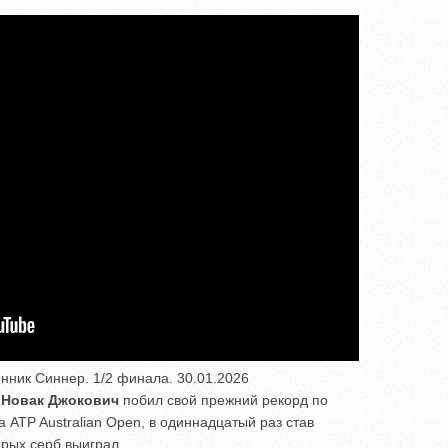
Янник Синнер. 1/2 финала. 30.01.2026
т
Новак Джокович
побил свой прежний рекорд по
ATP Australian Open, в одиннадцатый раз став
орых серб выиграл.