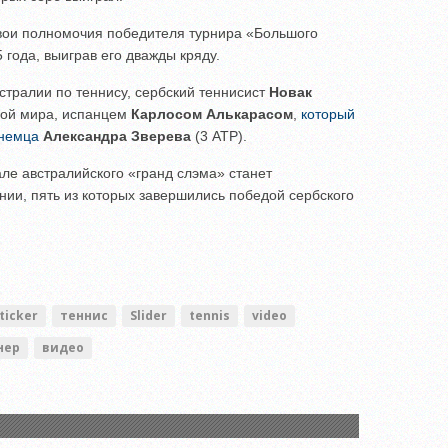
вои полномочия победителя турнира «Большого
 года, выиграв его дважды кряду.
тралии по теннису, сербский теннисист
Новак
кой мира, испанцем
Карлосом Алькарасом
,
который
 немца
Александра Зверева
(3 ATP).
але австралийского «гранд слэма» станет
ии, пять из которых завершились победой сербского
ticker
теннис
Slider
tennis
video
нер
видео