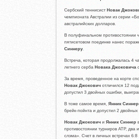
Сербский теннисист
Новак Джоков
чемпионата Австралии из серии «Б
австралийских долларов.
В полуфинальном противостоянии ч
пятисетовом поединке нанес пораж
Синнеру
.
Встреча, которая продолжалась 4 ч
летнего серба
Новака Джоковича
с
За время, проведенное на корте сп
Новак Джокович
отличился 12 пода
допустил 3 двойных ошибки, выигра
В тоже самое время,
Янник Синнер
брейк-пойнта и допустил 2 двойных 
Новак Джокович
и
Янник Синнер
в
противостоянии турниров ATP, два 
слэма». Счет в личных встречах 6:8