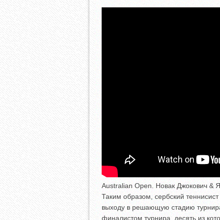
Australian Open. Новак Джокович & 
Таким образом, сербский теннисис
выходу в решающую стадию турнира 
финалистом турнира, десять из кот