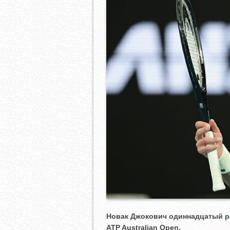
Новак Джокович одиннадцатый ра
ATP
Australian
Open.