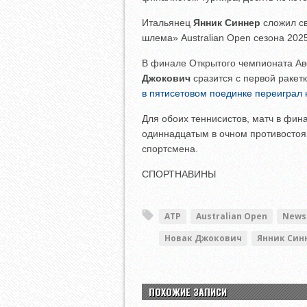
Итальянец
Янник Синнер
сложил с
шлема» Australian Open сезона 2025
В финале Открытого чемпионата Авс
Джокович
сразится с первой ракет
в пятисетовом поединке переиграл
Для обоих теннисистов, матч в фин
одиннадцатым в очном противостоян
спортсмена.
СПОРТНАВИНЫ
ATP
Australian Open
News
Новак Джокович
Янник Син
ПОХОЖИЕ ЗАПИСИ