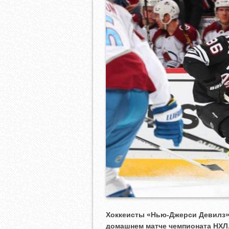
Хоккеисты «Нью-Джерси Девилз
домашнем матче чемпионата НХЛ