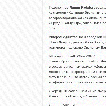
Подопечные
Линди Раффа
одержал
хоккеистов «Колорадо Эвеланш» в м
североамериканской хоккейной лиге
«Пруденшал-центр», завершился п
1:0).
Автором единственно и победной ш
«Нью-Джерси Девилз»
Джек Хьюз
,
голкипера «Колорадо Эвеланш»
Па
https://youtu.be/KzWhuZZXRPE
Таким образом, хоккеисты «Нью-Дж
в восьми сыгранных матчах. «Девсы
Восточной конференции с 10 очкам
матч в сезоне и по итогам восьми 
конференции с 9 очками на балансе
Очередным соперником «Нью-Джерс
Джекетс», а «Колорадо Эвеланш» с
СПОРТНАВИНЫ