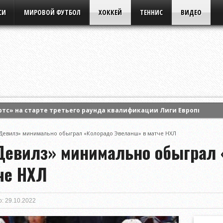
СИ
МИРОВОЙ ФУТБОЛ
ХОККЕЙ
ТЕННИС
ВИДЕО
ртс» на старте третьего раунда квалификации Лиги Европы УЕФА
Тобол» на старте третьего квалификационного раунда Лиги кон
евилз» минимально обыграл «Колорадо Эвеланш» в матче НХЛ
ался с «Арсеналом» в домашнем матче Высшей лиги
евилз» минимально обыграл 
че НХЛ
: 29.10.2022