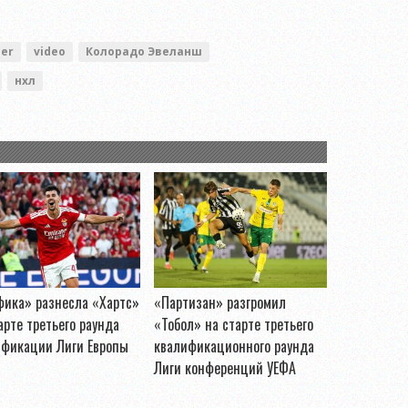
der
video
Колорадо Эвеланш
нхл
фика» разнесла «Хартс»
«Партизан» разгромил
арте третьего раунда
«Тобол» на старте третьего
ификации Лиги Европы
квалификационного раунда
Лиги конференций УЕФА