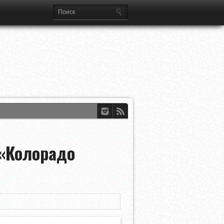
ференций УЕФА
«Колорадо