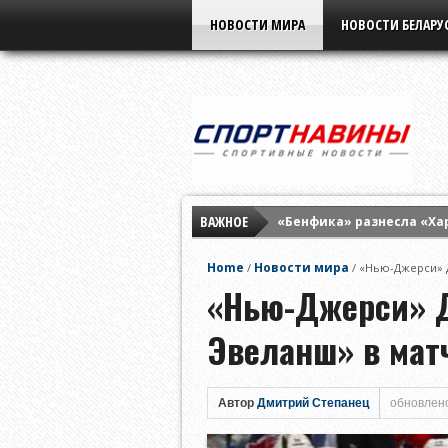
НОВОСТИ МИРА
НОВОСТИ БЕЛАРУ
ВАЖНОЕ
«Бенфика» разнесла «Ха
«Партизан» разгромил «
Home
Новости мира
/
/
«Нью-Джерси» Д
«Нафтан» всухую разобр
«Нью-Джерси» Д
Эвеланш» в мат
Автор
Дмитрий Степанец
обновлено