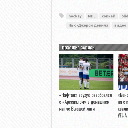
hockey
NHL
хоккей
Sli
Нью-Джерси Девилз
видео
ПОХОЖИЕ ЗАПИСИ
«Нафтан» всухую разобрался
«Бен
с «Арсеналом» в домашнем
на ст
матче Высшей лиги
квал
УЕФА