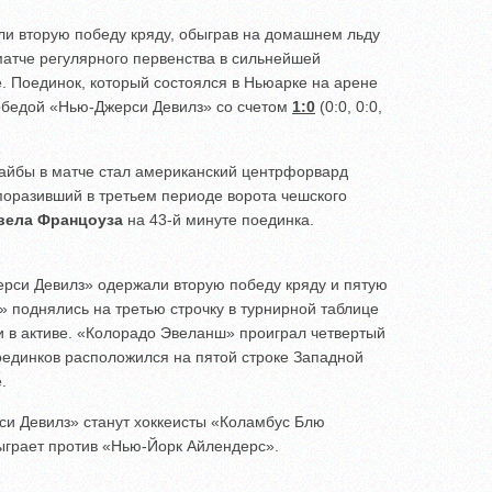
и вторую победу кряду, обыграв на домашнем льду
атче регулярного первенства в сильнейшей
. Поединок, который состоялся в Ньюарке на арене
обедой «Нью-Джерси Девилз» со счетом
1:0
(0:0, 0:0,
айбы в матче стал американский центрфорвард
 поразивший в третьем периоде ворота чешского
вела Францоуза
на 43-й минуте поединка.
ерси Девилз» одержали вторую победу кряду и пятую
» поднялись на третью строчку в турнирной таблице
и в активе. «Колорадо Эвеланш» проиграл четвертый
поединков расположился на пятой строке Западной
.
и Девилз» станут хоккеисты «Коламбус Блю
ыграет против «Нью-Йорк Айлендерс».