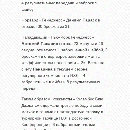
4 результативных передачи и забросил 1
шайбу.
Форвард «Рейнджерс»
Даниил Тарасов
отразил 30 бросков из 31.
Нападающий «Нью-Йорк Рейнджерс»
Артемий Панарин
сыграл 23 минуты и 46
секунд, отметился 1 заброшенной шайбой, 5
бросками в створ ворот, завершив матч с
коэффициентом полезности «-2». Всего на
счету
Панарина
в текущем сезоне
регулярного чемпионата НХЛ – 4
заброшенные шайбы и 8 результативных
передач.
Таким образом, хоккеисты «Коламбус Блю
Джекетс» одержали третью победу в семи
матчах и занимают пятнадцатую строчку в
турнирной таблице НХЛ в Восточной
Конференции с 6 набранными очками.