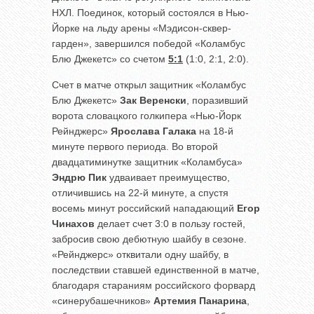
НХЛ. Поединок, который состоялся в Нью-
Йорке на льду арены «Мэдисон-сквер-
гарден», завершился победой «Коламбус
Блю Джекетс» со счетом
5:1
(1:0, 2:1, 2:0).
Счет в матче открыл защитник «Коламбус
Блю Джекетс»
Зак Веренски
, поразивший
ворота словацкого голкипера «Нью-Йорк
Рейнджерс»
Ярослава Галака
на 18-й
минуте первого периода. Во второй
двадцатиминутке защитник «Коламбуса»
Эндрю Пик
удваивает преимущество,
отличившись на 22-й минуте, а спустя
восемь минут российский нападающий
Егор
Чинахов
делает счет 3:0 в пользу гостей,
забросив свою дебютную шайбу в сезоне.
«Рейнджерс» отквитали одну шайбу, в
последствии ставшей единственной в матче,
благодаря стараниям российского форвард
«синерубашечников»
Артемия Панарина
,