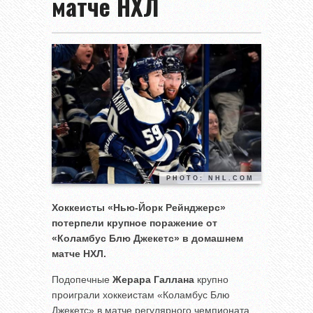
матче НХЛ
PHOTO: NHL.COM
Хоккеисты «Нью-Йорк Рейнджерс»
потерпели крупное поражение от
«Коламбус Блю Джекетс» в домашнем
матче НХЛ.
Подопечные
Жерара Галлана
крупно
проиграли хоккеистам «Коламбус Блю
Джекетс» в матче регулярного чемпионата