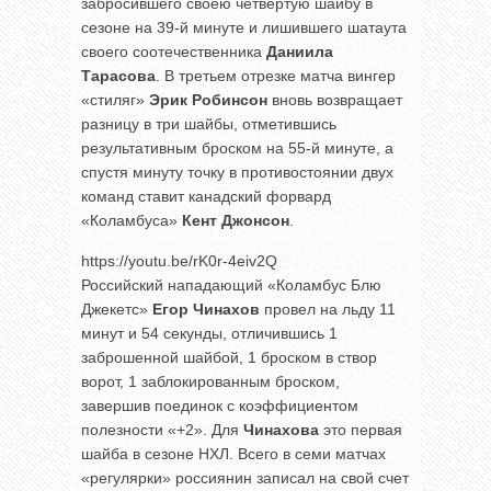
забросившего своею четвертую шайбу в
сезоне на 39-й минуте и лишившего шатаута
своего соотечественника
Даниила
Тарасова
. В третьем отрезке матча вингер
«стиляг»
Эрик Робинсон
вновь возвращает
разницу в три шайбы, отметившись
результативным броском на 55-й минуте, а
спустя минуту точку в противостоянии двух
команд ставит канадский форвард
«Коламбуса»
Кент Джонсон
.
https://youtu.be/rK0r-4eiv2Q
Российский нападающий «Коламбус Блю
Джекетс»
Егор Чинахов
провел на льду 11
минут и 54 секунды, отличившись 1
заброшенной шайбой, 1 броском в створ
ворот, 1 заблокированным броском,
завершив поединок с коэффициентом
полезности «+2». Для
Чинахова
это первая
шайба в сезоне НХЛ. Всего в семи матчах
«регулярки» россиянин записал на свой счет