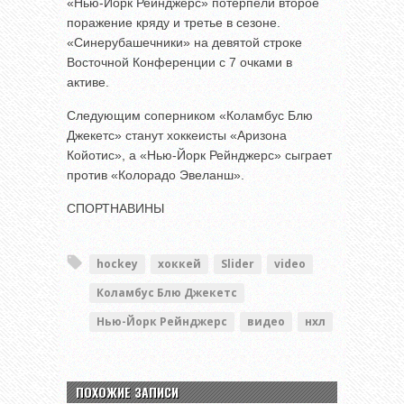
«Нью-Йорк Рейнджерс» потерпели второе
поражение кряду и третье в сезоне.
«Синерубашечники» на девятой строке
Восточной Конференции с 7 очками в
активе.
Следующим соперником «Коламбус Блю
Джекетс» станут хоккеисты «Аризона
Койотис», а «Нью-Йорк Рейнджерс» сыграет
против «Колорадо Эвеланш».
СПОРТНАВИНЫ
hockey
хоккей
Slider
video
Коламбус Блю Джекетс
Нью-Йорк Рейнджерс
видео
нхл
ПОХОЖИЕ ЗАПИСИ