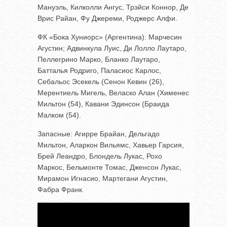
Мануэль, Килколли Ангус, Трэйси Коннор, Де
Врис Райан, Фу Джереми, Роджерс Алфи.
ФК «Бока Хуниорс» (Аргентина): Марчесин
Агустин; Адвинкула Луис, Ди Лолло Лаутаро,
Пеллегрино Марко, Бланко Лаутаро,
Батталья Родриго, Паласиос Карлос,
Себальос Эсекель (Сенон Кевин (26),
Мерентиель Мигель, Веласко Алан (Хименес
Мильтон (54), Кавани Эдинсон (Браида
Малком (54).
Запасные: Агирре Брайан, Дельгадо
Мильтон, Аларкон Вильямс, Хавьер Гарсия,
Брей Леандро, Блондель Лукас, Рохо
Маркос, Бельмонте Томас, Дженсон Лукас,
Мирамон Игнасио, Мартегани Агустин,
Фабра Франк.