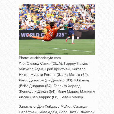
Photo: aucklandcityfc.com
ФК «Окленд Сити» (США): Гэрроу Натан;
Митчелл Адам, Грей Кристиан, Боксалл
Никко, Мурати Регонт, (Эллис Мэтью (54),
Лагос Джерсон (Ли Джозеф (83), Ю Дэвид
(Вэйл Джордан (54), Гаррига Херард
(Коннолли Дилан (54), Илич Марио, Маникум
Дилан (Зеб Харрис (68), Беван Майер.
Запасные: Ден Хейджер Майкл, Сиганда
Себастьян, Белл Адам, Лобо Натан, Джексон