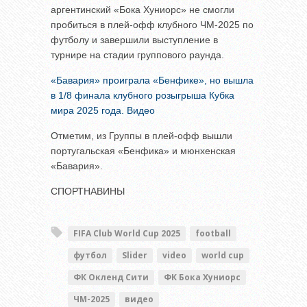
аргентинский «Бока Хуниорс» не смогли
пробиться в плей-офф клубного ЧМ-2025 по
футболу и завершили выступление в
турнире на стадии группового раунда.
«Бавария» проиграла «Бенфике», но вышла
в 1/8 финала клубного розыгрыша Кубка
мира 2025 года. Видео
Отметим, из Группы в плей-офф вышли
португальская «Бенфика» и мюнхенская
«Бавария».
СПОРТНАВИНЫ
FIFA Club World Cup 2025
football
футбол
Slider
video
world cup
ФК Окленд Сити
ФК Бока Хуниорс
ЧМ-2025
видео