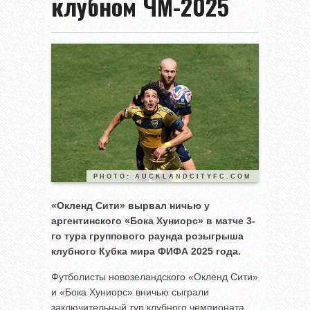
клубном ЧМ-2025
PHOTO: AUCKLANDCITYFC.COM
«Окленд Сити» вырвал ничью у
аргентинского «Бока Хуниорс» в матче 3-
го тура группового раунда розыгрыша
клубного Кубка мира ФИФА 2025 года.
Футболисты новозеландского «Окленд Сити»
и «Бока Хуниорс» вничью сыграли
заключительный тур клубного чемпионата