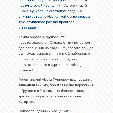
португальской «Бенфики»
. Аргентинский
«Бока Хуниорс» в стартовом поединке
вничью сыграл с «Бенфикой»
, а
во втором
туре группового раунда проиграл
«Баварии»
.
Таким образом, футболисты
новозеландского «Окленд Сити» потерпел
два поражения на стадии группового раунда,
единожды сыграв вничью и с 1 набранным
очком расположился на последней,
четвертой строке в турнирной таблице
Группы C.
Аргентинский «Бока Хуниорс» два поединка
завершил вничью, проиграв одно поражение
в Группе и с 2 очками на балансе занял
третью позицию в турнирной таблице
Кувартета.
Новозеландский «Окленд Сити» и