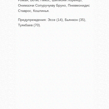
Роман, Ботис Никос, Шипиони Лоренцо,
Онимаэчи Сопуручукву Бруно, Пневмонидис
Ставрос, Коштинья.
Предупреждения: Эссе (14), Бьянкон (35),
Туякбаев (70).