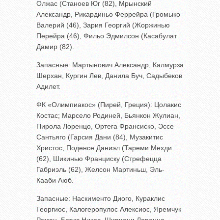
Олжас (Станоев Юг (82), Мрынский
Александр, Рикардиньо Феррейра (Громыко
Валерий (46), Зария Георгий (Жоржинью
Перейра (46), Фильо Эдмилсон (Касабулат
Дамир (82).
Запасные: Мартынович Александр, Калмурза
Шерхан, Кургин Лев, Данила Буч, Садыбеков
Адилет.
ФК «Олимпиакос» (Пирей, Греция): Цолакис
Костас; Марсело Родиней, Бьянкон Жулиан,
Пирола Лоренцо, Ортега Франсиско, Эссе
Сантьяго (Гарсия Дани (84), Музакитис
Христос, Поденсе Даниэл (Тареми Мехди
(62), Шикинью Франциску (Стрефецца
Габриэль (62), Желсон Мартиньш, Эль-
Кааби Аюб.
Запасные: Наскименто Диого, Кураклис
Георгиос, Калогеропулос Алексиос, Яремчук