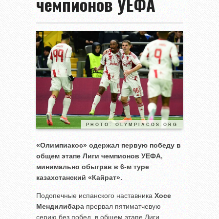
чемпионов УЕФА
PHOTO: OLYMPIACOS.ORG
«Олимпиакос» одержал первую победу в
общем этапе Лиги чемпионов УЕФА,
минимально обыграв в 6-м туре
казахстанский «Кайрат».
Подопечные испанского наставника
Хосе
Мендилибара
прервал пятиматчевую
серию без побед, в общем этапе Лиги