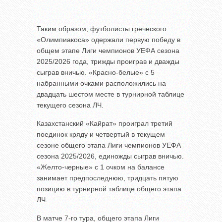
Таким образом, футболисты греческого
«Олимпиакоса» одержали первую победу в
общем этапе Лиги чемпионов УЕФА сезона
2025/2026 года, трижды проиграв и дважды
сыграв вничью. «Красно-белые» с 5
набранными очками расположились на
двадцать шестом месте в турнирной таблице
текущего сезона ЛЧ.
Казахстанский «Кайрат» проиграл третий
поединок кряду и четвертый в текущем
сезоне общего этапа Лиги чемпионов УЕФА
сезона 2025/2026, единожды сыграв вничью.
«Желто-черные» с 1 очком на балансе
занимает предпоследнюю, тридцать пятую
позицию в турнирной таблице общего этапа
ЛЧ.
В матче 7-го тура, общего этапа Лиги