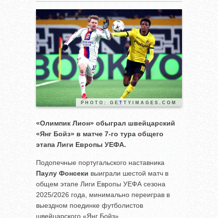
PHOTO: GETTYIMAGES.COM
«Олимпик Лион» обыграл швейцарский
«Янг Бойз» в матче 7-го тура общего
этапа Лиги Европы УЕФА.
Подопечные португальского наставника
Паулу Фонсеки
выиграли шестой матч в
общем этапе Лиги Европы УЕФА сезона
2025/2026 года, минимально переиграв в
выездном поединке футболистов
швейцарского «Янг Бойз».