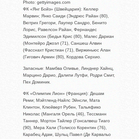
Photo: gettyimages.com
ФК «Янг Бойз» (Швейцария): Келлер
Марвин; Янко Саиди (Эндрюс Райан (80),
Вютрих Грегори, Лаупер Сандро, Бенито
Лорис, Равелсон Райан, Фернандес
Эдимилсон (Бедья Крис (80), Малес Дариан
(Монтейро Джоэл (71), Саншеш Алвин
(Фасснахт Кристиан (71), Виржиньюс Алан
(Гигович Армин (80), Кордова Серхио.
Запасные: Мамбва Оливье, Линднер Хайнц,
Марцино Дарио, Далипи Лутфи, Родри Смит,
Пех Доминик.
ФК «Олимпик Лион» (Франция): Дешам
Реми; Мэйтленд-Найлс Эйнсли, Мата
Клинтон, Клюйверт Рубен, Тальяфико
Николас (Мангаля Орель (46), Тессманн
Таннер, Мортон Тайлер (Гонсалвеш Тиаго
(90), Мера Хали (Толиссо Корентин (76),
Карабец Адам, Шульц Павел (Де Карвальо