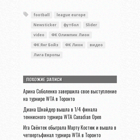
football
league europe
Newsticker
футбол
Slider
video
ФК Олимпик Лион
ФК Янг Бойз
ФК Лион
видео
Лига Европы
ПОХОЖИЕ ЗАПИСИ
Арина Соболенко завершила свое выступление
на турнире WTA в Торонто
Диана Шнайдер вышла в 1/4 финала
теннисного турнира WTA Canadian Open
Ига Свёнтек обыграла Марту Костюк и вышла в
четвертьфинал турнира WTA в Торонто