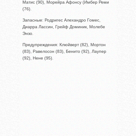
Матис (90), Морейра Афонсу (Имбер Реми
(76).
Запасные: Родригес Алехандро Гомес,
Диарра Лассин, Грейф Доминик, Молебе
Энзо.
Предупреждения: Клюйверт (82), Мортон
(83), Равелосон (83), Бенито (92), Лаупер
(92), Нене (95).