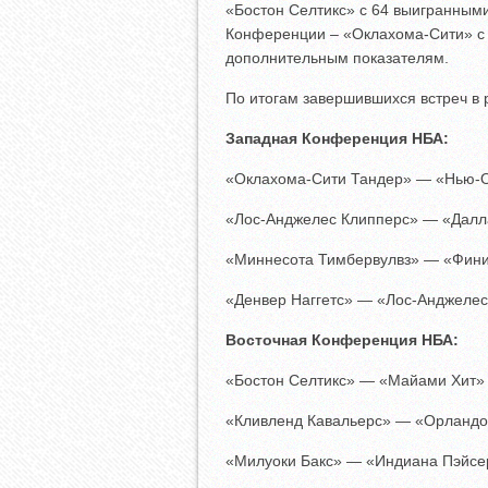
«Бостон Селтикс» с 64 выигранными
Конференции – «Оклахома-Сити» с 
дополнительным показателям.
По итогам завершившихся встреч в
Западная Конференция НБА:
«Оклахома-Сити Тандер» — «Нью-
«Лос-Анджелес Клипперс» — «Далл
«Миннесота Тимбервулвз» — «Фини
«Денвер Наггетс» — «Лос-Анджелес
Восточная Конференция НБА:
«Бостон Селтикс» — «Майами Хит»
«Кливленд Кавальерс» — «Орландо
«Милуоки Бакс» — «Индиана Пэйсе