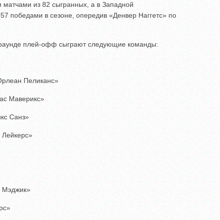
 матчами из 82 сыгранных, а в Западной
57 победами в сезоне, опередив «Денвер Наггетс» по
 раунде плей-офф сыграют следующие команды:
Орлеан Пеликанс»
ас Маверикс»
кс Санз»
 Лейкерс»
 Мэджик»
рс»