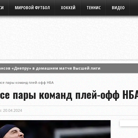
СИ
МИРОВОЙ ФУТБОЛ
ХОККЕЙ
ТЕННИС
ВИДЕО
ансов «Днепру» в домашнем матче Высшей лиги
 Энн Ли и вышла в четвертый круг турнира WTA в Торонто
все пары команд плей-офф НБА
ла борьбу в одиночном разряде турнира WTA в Торонто
се пары команд плей-офф НБ
: 20.04.2024