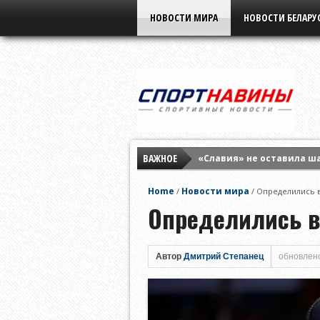
НОВОСТИ МИРА
НОВОСТИ БЕЛАРУ
ВАЖНОЕ
«Славия» не оставила ш
Елена Рыбакина обыграла
Home
Новости мира
/
/
Определились 
Мирра Андреева заверши
Определились в
Автор
Дмитрий Степанец
обновлено