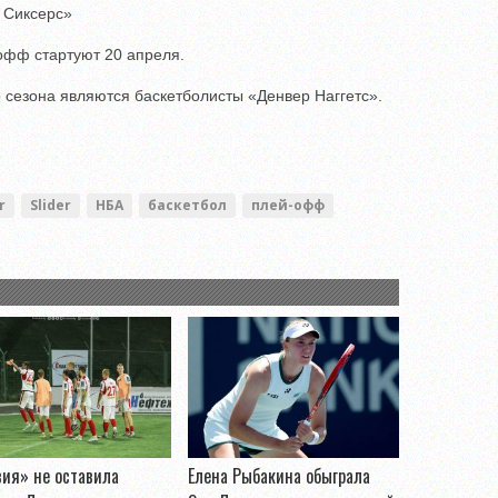
 Сиксерс»
офф стартуют 20 апреля.
сезона являются баскетболисты «Денвер Наггетс».
r
Slider
НБА
баскетбол
плей-офф
ия» не оставила
Елена Рыбакина обыграла