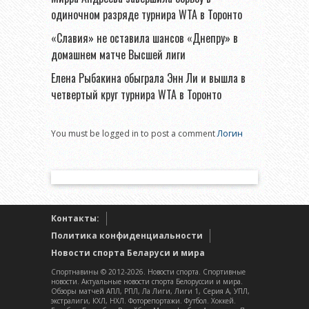
одиночном разряде турнира WTA в Торонто
«Славия» не оставила шансов «Днепру» в
домашнем матче Высшей лиги
Елена Рыбакина обыграла Энн Ли и вышла в
четвертый круг турнира WTA в Торонто
You must be logged in to post a comment
Логин
Контакты:
Политика конфиденциальности
Новости спорта Беларуси и мира
Спортнавины © 2012-2026. Новости спорта. Спортивные
новости. Актуальные новости спорта Белоруссии и мира.
Обзоры матчей АПЛ, РПЛ, Ла Лиги, Лиги 1, Серия А, УПЛ,
экстралиги, КХЛ, НХЛ. Фоторепортажи. Футбол. Хоккей.