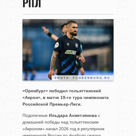
РПЛ
PHOTO: FCORENBURG.RU
«Оренбург» победил тольяттинский
«Акрон», в матче 19-го тура чемпионата
Российской Премьер-Лиги.
Подопечные
Ильдара Ахметзянова
с
домашней победы над тольяттинским
«Акроном» начал 2026 год в регулярном
чемпионате России по футболу сезона