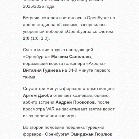
2025/2026 года.
Встреча, которая состоялась в Оренбурге на
арене стадиона «Газовик», завершилась
уверенной победой «Оренбурга» со счетом
2:0
(1:0, 1:0).
Счет в матче открыл нападающий
«Оренбурга»
Максим Савельев
,
поразивший ворота голкипера «Акрона»
Виталия Гудиева
на 34-й минуте первого
тайма.
Спустя три минуты форвард «тольяттинцев»
Артем Дзюба
отвечает хозяевам, однако,
арбитр встречи
Андрей Прокопов
, после
просмотра VAR не засчитывает взятие ворот
из-за положения вне игры.
Во второй половине поединка турецкий
форвард «Оренбурга
» Эмирджан Гюрлюк