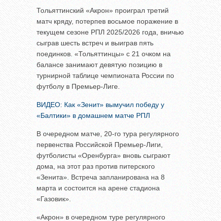
Тольяттинский «Акрон» проиграл третий
матч кряду, потерпев восьмое поражение в
текущем сезоне РПЛ 2025/2026 года, вничью
сыграв шесть встреч и выиграв пять
поединков. «Тольяттинцы» с 21 очком на
балансе занимают девятую позицию в
турнирной таблице чемпионата России по
футболу в Премьер-Лиге.
ВИДЕО: Как «Зенит» вымучил победу у
«Балтики» в домашнем матче РПЛ
В очередном матче, 20-го тура регулярного
первенства Российской Премьер-Лиги,
футболисты «Оренбурга» вновь сыграют
дома, на этот раз против питерского
«Зенита». Встреча запланирована на 8
марта и состоится на арене стадиона
«Газовик».
«Акрон» в очередном туре регулярного