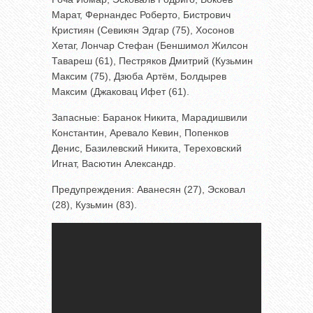
Марат, Фернандес Роберто, Бистрович
Кристиян (Севикян Эдгар (75), Хосонов
Хетаг, Лончар Стефан (Беншимол Жилсон
Тавареш (61), Пестряков Дмитрий (Кузьмин
Максим (75), Дзюба Артём, Болдырев
Максим (Джаковац Ифет (61).
Запасные: Баранок Никита, Марадишвили
Константин, Аревало Кевин, Попенков
Денис, Базилевский Никита, Тереховский
Игнат, Васютин Александр.
Предупреждения: Аванесян (27), Эсковал
(28), Кузьмин (83).