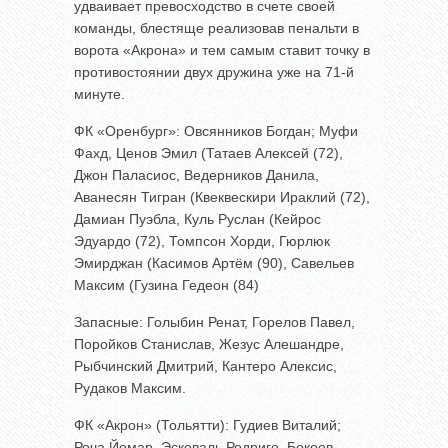
удваивает превосходство в счете своей
команды, блестяще реализовав пенальти в
ворота «Акрона» и тем самым ставит точку в
противостоянии двух дружина уже на 71-й
минуте.
ФК «Оренбург»: Овсянников Богдан; Муфи
Фахд, Ценов Эмил (Татаев Алексей (72),
Джон Паласиос, Ведерников Данила,
Аванесян Тигран (Квеквескири Ираклий (72),
Дамиан Пуэбла, Куль Руслан (Кейрос
Эдуардо (72), Томпсон Хорди, Гюрлюк
Эмирджан (Касимов Артём (90), Савельев
Максим (Гузина Гедеон (84)
Запасные: Голыбин Ренат, Горелов Павел,
Поройков Станислав, Жезус Алешандре,
Рыбчинский Дмитрий, Кантеро Алексис,
Рудаков Максим.
ФК «Акрон» (Тольятти): Гудиев Виталий;
Роча Йомар, Эсковаль Родриго, Бокоев