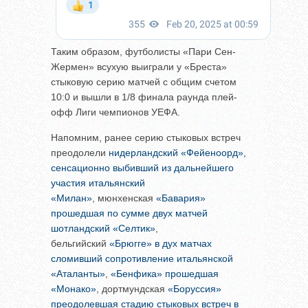
Таким образом, футболисты «Пари Сен-
Жермен» всухую выиграли у «Бреста»
стыковую серию матчей с общим счетом
10:0 и вышли в 1/8 финала раунда плей-
офф Лиги чемпионов УЕФА.
Напомним, ранее серию стыковых встреч
преодолели
нидерландский «Фейеноорд»,
сенсационно выбивший из дальнейшего
участия итальянский
«Милан»
, мюнхенская
«Бавария»
прошедшая по сумме двух матчей
шотландский «Селтик»
,
бельгийский
«Брюгге» в дух матчах
сломивший сопротивление итальянской
«Аталанты»
,
«Бенфика» прошедшая
«Монако»
, дортмундская
«Боруссия»
преодолевшая стадию стыковых встреч в