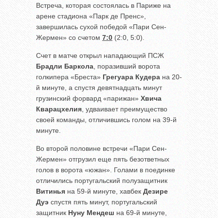
Встреча, которая состоялась в Париже на
арене стадиона «Парк де Пренс»,
завершилась сухой победой «Пари Сен-
Жермен» со счетом
7:0
(2:0, 5:0).
Счет в матче открыл нападающий ПСЖ
Брадли Баркола
, поразивший ворота
голкипера «Бреста»
Грегуара Кудера
на 20-
й минуте, а спустя девятнадцать минут
грузинский форвард «парижан»
Хвича
Кварацхелия
, удваивает преимущество
своей команды, отличившись голом на 39-й
минуте.
Во второй половине встречи «Пари Сен-
Жермен» отгрузил еще пять безответных
голов в ворота «южан». Голами в поединке
отличились португальский полузащитник
Витинья
на 59-й минуте, хавбек
Дезире
Дуэ
спустя пять минут, португальский
защитник
Нуну Мендеш
на 69-й минуте,