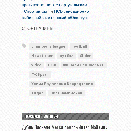
противостояниях с португальским
«Спортингом»
и
ПСВ сенсационно
выбивший итальянский «Ювентус»
.
СПОРТНАВИНЫ
champions league
football
Newsticker
футбол
Slider
video
ПСЖ
ФК Пари Сен-Жермен
ФК Брест
Хвича Бадриевич Кварацхелия
видео
Лига чемпионов
ПОХОЖИЕ ЗАПИСИ
Дубль Лионеля Месси помог «Интер Майами»