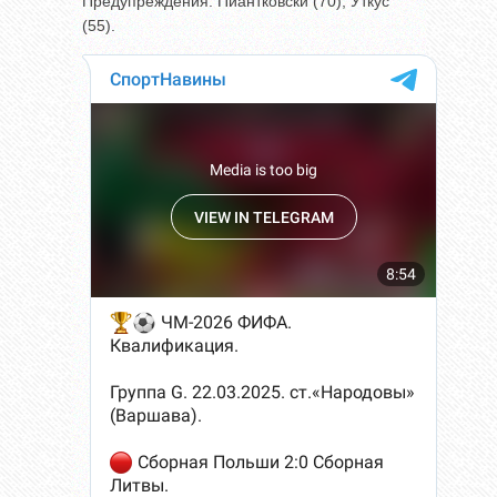
Предупреждения: Пиантковски (70), Уткус
(55).