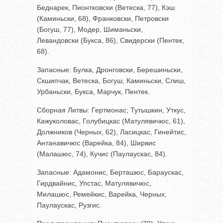
Беднарек, Пионтковски (Ветеска, 77), Кэш
(Каминьски, 68), Франковски, Петровски
(Богуш, 77), Модер, Шиманьски,
Левандовски (Букса, 86), Свидерски (Пентек,
68).
Запасные: Булка, Дронговски, Берешиньски,
Скшипчак, Ветеска, Богуш, Каминьски, Слиш,
Урбаньски, Букса, Марчук, Пентек.
Сборная Литвы: Гертмонас; Тутышкин, Уткус,
Кажуколовас, Голубицкас (Матулявичюс, 61),
Должников (Черных, 62), Ласицкас, Гинейтис,
Антанавичюс (Варейка, 84), Ширвис
(Малашюс, 74), Кучис (Паулаускас, 84).
Запасные: Адамонис, Берташюс, Бараускас,
Гирдвайнис, Упстас, Матулявичюс,
Милашюс, Ремейкис, Варейка, Черных,
Паулаускас, Рузгис.