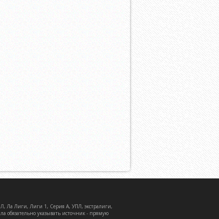
, Ла Лиги, Лиги 1, Серия А, УПЛ, экстралиги,
ала обязательно указывать источник - прямую