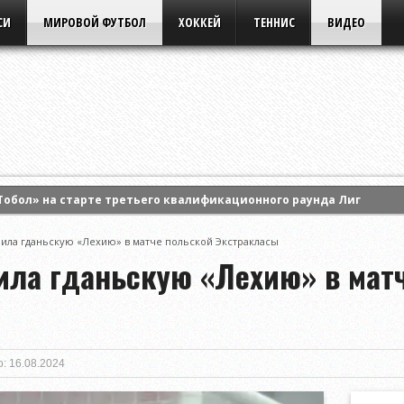
СИ
МИРОВОЙ ФУТБОЛ
ХОККЕЙ
ТЕННИС
ВИДЕО
Тобол» на старте третьего квалификационного раунда Лиги кон
ила Анастасию Потапову и вышла в 1/8 финала турнира WTA Cana
ила гданьскую «Лехию» в матче польской Экстракласы
ртс» на старте третьего раунда квалификации Лиги Европы УЕФА
ила гданьскую «Лехию» в мат
: 16.08.2024