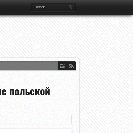
ференций УЕФА
dian Open
че польской