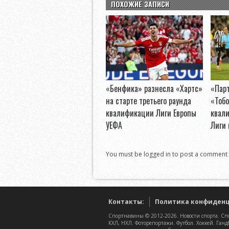
ПОХОЖИЕ ЗАПИСИ
«Бенфика» разнесла «Хартс»
«Пар
на старте третьего раунда
«Тобо
квалификации Лиги Европы
квал
УЕФА
Лиги
You must be logged in to post a comment
Контакты:
Политика конфиден
Спортнавины © 2012-2026. Новости спорта. Спо
КХЛ, НХЛ. Фоторепортажи. Футбол. Хоккей. Ганд