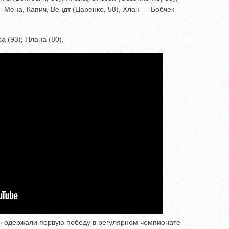
 Мена, Капич, Вендт (Царенко, 58), Хлан — Бобчек
а (93); Плана (80).
 одержали первую победу в регулярном чемпионате