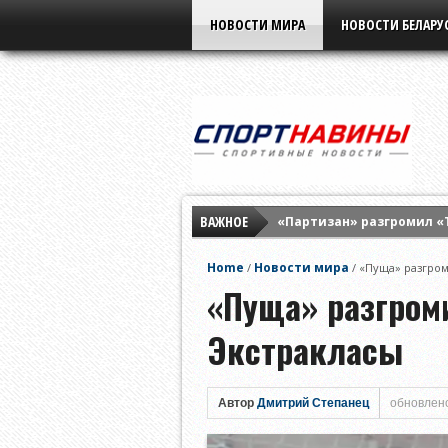
НОВОСТИ МИРА
НОВОСТИ БЕЛАРУ
ВАЖНОЕ
«Партизан» разгромил «
Элина Свитолина разгром
Home
Новости мира
/
/
«Пуща» разгром
«Бенфика» разнесла «Ха
«Пуща» разгром
Экстракласы
Автор
Дмитрий Степанец
обновлено