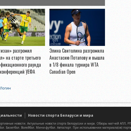
тизан» разгромил
Элина Свитолина разгромила
л» на старте третьего
Анастасию Потапову и вышла
ификационного раунда
в 1/8 финала турнира WTA
 конференций УЕФА
Canadian Open
Логин
циальности
Новости спорта Беларуси и мира
ртивные новости. Актуальные новости спорта Белоруссии и мира. Обзоры матчей АПЛ, РПЛ
бол. Баскетбол. Волейбол. Мини-футбол. Автоспорт. При использовании материала(ов) порт