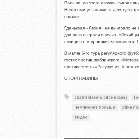
Польши, до этого дважды сыграв вн
Неполомице занимают десятую стро
очками.
Гданьская «Лехия» не выиграло не 
два раза сыграли вничью. «Лехийц
позицию в «турнирке» чемпионата 
В матче 6-го тура регулярного футб
гостях против люблинского «Мотора
противостоять «Ракуву» из Ченстох
СПОРТНАВИНЫ
Ekstraklasa w piłce nożnej
fo
чемпионат Польши
piłka no
видео