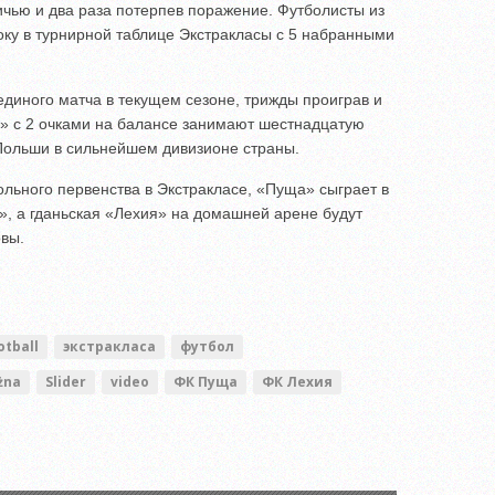
ичью и два раза потерпев поражение. Футболисты из
ку в турнирной таблице Экстракласы с 5 набранными
единого матча в текущем сезоне, трижды проиграв и
ы» с 2 очками на балансе занимают шестнадцатую
Польши в сильнейшем дивизионе страны.
ольного первенства в Экстракласе, «Пуща» сыграет в
», а гданьская «Лехия» на домашней арене будут
овы.
otball
экстракласа
футбол
żna
Slider
video
ФК Пуща
ФК Лехия