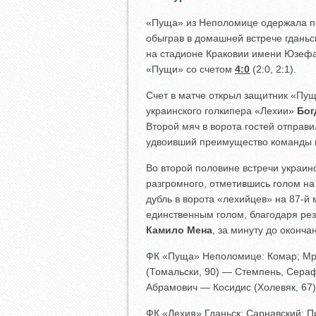
«Пуща» из Неполомице одержала пе
обыграв в домашней встрече гданьс
на стадионе Краковии имени Юзефа
«Пущи» со счетом
4:0
(2:0, 2:1).
Счет в матче открыл защитник «Пу
украинского голкипера «Лехии»
Бог
Второй мяч в ворота гостей отпра
удвоивший преимущество команды и
Во второй половине встречи украи
разгромного, отметившись голом на
дубль в ворота «лехийцев» на 87-й
единственным голом, благодаря ре
Камило Мена
, за минуту до оконча
ФК «Пуща» Неполомице: Комар; Мроз
(Томальски, 90) — Стемпень, Серафи
Абрамович — Косидис (Холевяк, 67)
ФК «Лехия» Гданьск: Сарнавский; Пи