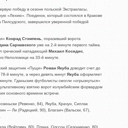
рвую победу в сезоне польской Экстракласы,
кую «Лехию». Поединок, который состоялся в Кракове
 Пилсудского, завершился уверенной победой
щи»
Конрад Стэмпень
, поразивший ворота
дана Сарнавского
уже на 2-й минуте первого тайма.
вил греческий нападающий
Михаил Косидис
,
з Неполомице на 33-й минуте.
нский защитник «Пущи»
Роман Якуба
доводит счет до
 78-й минуте, а через девять минут
Якуба
оформляет
 минуте. Гданьские футболисты смогли «огрызнуться»
зультативному взятию ворот колумбийским форвардом
ния основного времени встречи.
иньски (Ревенко, 84), Якуба, Крачун, Сиплак
н — Ли (Радецкий, 90), Благаич (Вальски, 67),
.
ла (Войтович, 80), Плана, Олссон (Сезониенко, 80),