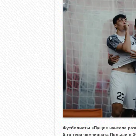
Футболисты «Пущи» нанесла разг
5-го тура чемпионата Польши в Э