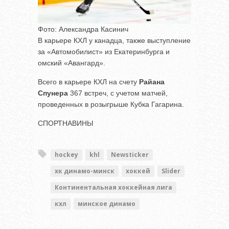
Фото: Александра Касинич
В карьере КХЛ у канадца, также выступление
за «Автомобилист» из Екатеринбурга и
омский «Авангард».
Всего в карьере КХЛ на счету
Райана
Спунера
367 встреч, с учетом матчей,
проведенных в розыгрыше Кубка Гагарина.
СПОРТНАВИНЫ
hockey
khl
Newsticker
хк динамо-минск
хоккей
Slider
Континентальная хоккейная лига
кхл
минское динамо