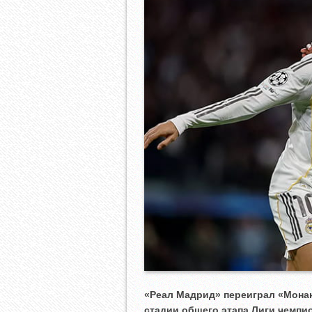
«Реал Мадрид» переиграл «Монако
стадии общего этапа Лиги чемпи