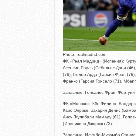
Photo: realmadrid.com
ФК «Реал Мадрид» (Испания): Курту
Асенсио Рауль (Себальос Дани (46)
(76), Гюлер Арда (Гарсия Фран (76
Франко (Гарсия Гонсало (71), Мбап
Запасные: Гонсалес Фран, Фортуни 
ФК «Монако»: Кён Филипп; Вандерсо
Кайо Энрике, Закария Денис (Бамба
Ансу (Кулибали Мамаду (61), Голов
(Иленикена Джордж (73).
Запасные: Идумбо-Музамбо Станис,