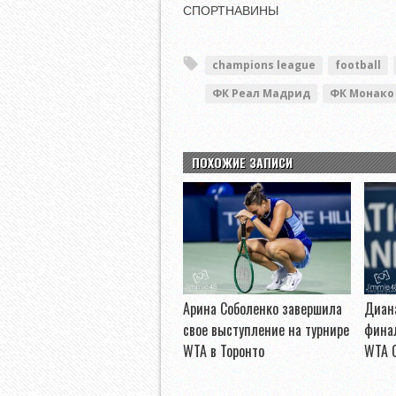
СПОРТНАВИНЫ
champions league
football
ФК Реал Мадрид
ФК Монако
ПОХОЖИЕ ЗАПИСИ
Арина Соболенко завершила
Диан
свое выступление на турнире
финал
WTA в Торонто
WTA C