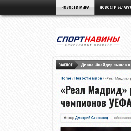
НОВОСТИ МИРА
НОВОСТИ БЕЛАРУ
ВАЖНОЕ
Диана Шнайдер вышла в 
Ига Свёнтек обыграла М
Home
Новости мира
/
/
«Реал Мадрид» 
Арина Соболенко заверш
«Реал Мадрид» 
чемпионов УЕФ
Автор
Дмитрий Степанец
обновлено