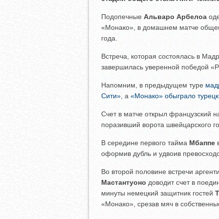
Подопечные
Альваро Арбелоа
оде
«Монако», в домашнем матче общег
года.
Встреча, которая состоялась в Мад
завершилась уверенной победой «Р
Напомним, в предыдущем туре
мад
Сити»
, а
«Монако» обыграло турецк
Счет в матче открыл французский
поразивший ворота швейцарского 
В середине первого тайма
Мбаппе
в
оформив дубль и удвоив превосходс
Во второй половине встречи арген
Мастантуоно
доводит счет в поедин
минуты немецкий защитник гостей
«Монако», срезав мяч в собственные