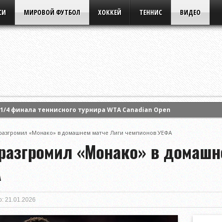
СИ
МИРОВОЙ ФУТБОЛ
ХОККЕЙ
ТЕННИС
ВИДЕО
1/4 финала теннисного турнира WTA Canadian Open
арту Костюк и вышла в четвертьфинал турнира WTA в Торонто
разгромил «Монако» в домашнем матче Лиги чемпионов УЕФА
ила свое выступление на турнире WTA в Торонто
разгромил «Монако» в домашн
А
: 21.01.2026