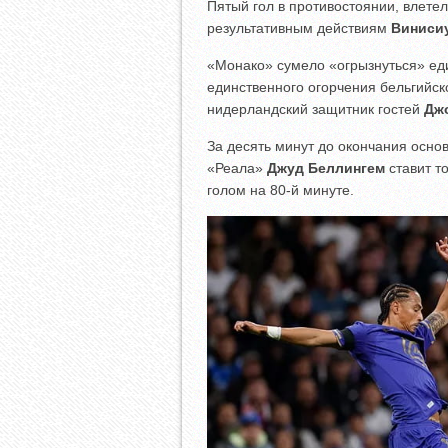
Пятый гол в противостоянии, влетел
результативным действиям
Виниси
«Монако» сумело «огрызнуться» ед
единственного огорчения бельгийс
нидерландский защитник гостей
Дж
За десять минут до окончания осно
«Реала»
Джуд Беллингем
ставит т
голом на 80-й минуте.