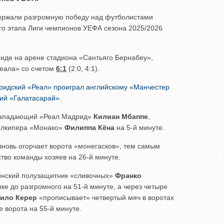
ржали разгромную победу над футболистами
о этапа Лиги чемпионов УЕФА сезона 2025/2026
риде на арене стадиона «Сантьяго Бернабеу»,
еала» со счетом
6:1
(2:0, 4:1).
ридский «Реал» проиграл английскому «Манчестер
ий «Галатасарай»
.
 нападающий «Реал Мадрид»
Килиан Мбаппе
,
голкипера «Монако»
Филиппа Кёна
на 5-й минуте.
новь огорчает ворота «монегасков», тем самым
тво команды хозяев на 26-й минуте.
тинский полузащитник «сливочных»
Франко
ке до разгромного на 51-й минуте, а через четыре
Тило Керер
«прописывает» четвертый мяч в воротах
 ворота на 55-й минуте.