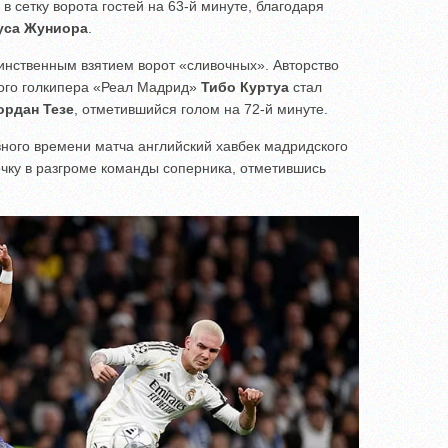
 в сетку ворота гостей на 63-й минуте, благодаря
уса Жуниора
.
инственным взятием ворот «сливочных». Авторство
кого голкипера «Реал Мадрид»
Тибо Куртуа
стал
ордан Тезе
, отметившийся голом на 72-й минуте.
вного времени матча английский хавбек мадридского
очку в разгроме команды соперника, отметившись