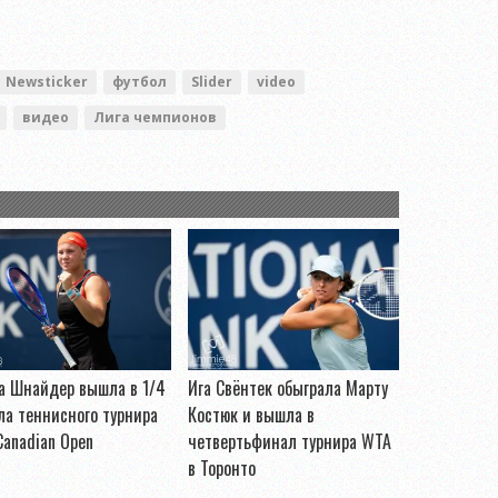
Newsticker
футбол
Slider
video
видео
Лига чемпионов
а Шнайдер вышла в 1/4
Ига Свёнтек обыграла Марту
а теннисного турнира
Костюк и вышла в
anadian Open
четвертьфинал турнира WTA
в Торонто