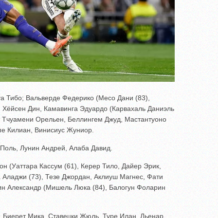
а Тибо; Вальверде Федерико (Месо Дани (83),
, Хёйсен Дин, Камавинга Эдуардо (Карвахаль Даниэль
), Тчуамени Орельен, Беллингем Джуд, Мастантуоно
пе Килиан, Винисиус Жуниор.
Поль, Лунин Андрей, Алаба Давид.
н (Уаттара Кассум (61), Керер Тило, Дайер Эрик,
 Аладжи (73), Тезе Джордан, Аклиуш Магнес, Фати
ин Александр (Мишель Люка (84), Балогун Фоларин
 Биерет Мика, Ставецки Жюль, Туре Илан, Льенар