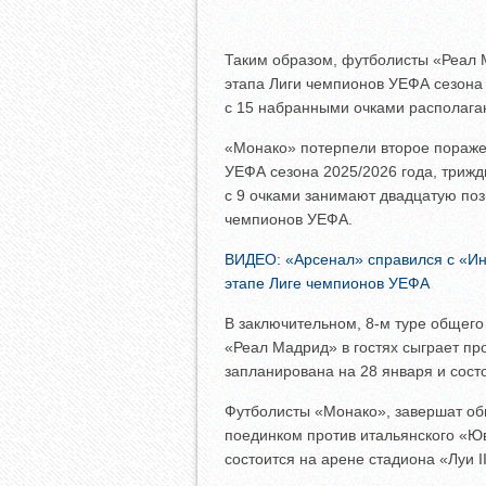
Таким образом, футболисты «Реал 
этапа Лиги чемпионов УЕФА сезона 
с 15 набранными очками располагаю
«Монако» потерпели второе пораже
УЕФА сезона 2025/2026 года, трижд
с 9 очками занимают двадцатую поз
чемпионов УЕФА.
ВИДЕО: «Арсенал» справился с «Ин
этапе Лиге чемпионов УЕФА
В заключительном, 8-м туре общего
«Реал Мадрид» в гостях сыграет пр
запланирована на 28 января и сост
Футболисты «Монако», завершат об
поединком против итальянского «Юв
состоится на арене стадиона «Луи II