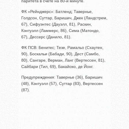
паритета в счете на 80-й минуте.
ФК «Рейнджерс»: Батленд; Тавернье,
Голдсон, Суттар, Баришич, Джек (Ландстрем,
67), Сифуэнтес (Дауэлл, 81), Раскин,
Кэнтуэлл (Ламмерс, 86), Сима (Матондо,
67), Дессерс (Данило, 81).
ФК ПСВ: Бенитес; Тезе, Рамальо (Схаутен,
90), Боскальи (Бабади, 90), Дест (Самбо,
80), Сангаре, Верман, Ланг (Вертессен, 81),
Сайбари (Тил, 69), Бакайоко, де Йонг.
Предупреждения: Тавернье (36), Баришич
(48), Кэнтуэлл (57), Суттар (83), Вертессен
(87).