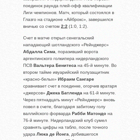
поединок раунда плей-офф квалификации
Лиги чемпионов. Матч, который состоялся в
Глазго на стадионе «Айброкс», завершился
вничью со счетом
2:2
(1:0, 1:2).
Счет в матче открыл сенегальский
нападающий шотландского «Рейнджерс»
Абдалла Сима
, поразивший ворота
аргентинского голкипера нидерландского
ПСВ
Вальтера Бенитеса
на 45-й минуте. Во
втором тайме ивуарийский полузащитник
«красно-белых»
Ибраим Сангаре
сравнивает счет в поединке, огорчив вратаря
«джерсов»
Джека Батленда
на 61-й минуте.
Через пятнадцать минут «Рейнджерс» вновь
повел в счете, благодаря забитому голу
валлийского форварда
Рабби Матондо
на
76-й минуте. Нидерландский клуб сумел
сравнять цифры на табло, после точного
удара
Люка де Йонга
, добившегося