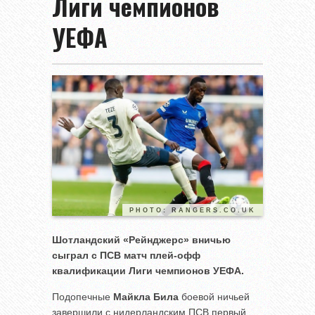
Лиги чемпионов
УЕФА
PHOTO: RANGERS.CO.UK
Шотландский «Рейнджерс» вничью
сыграл с ПСВ матч плей-офф
квалификации Лиги чемпионов УЕФА.
Подопечные
Майкла Била
боевой ничьей
завершили с нидерландским ПСВ первый