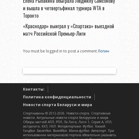
Елена Рыбакина обыграла Людмилу Самсонову
и вышла в четвертьфинал турнира WTA в
Торонто
«Краснодар» выиграл у «Спартака» выездной
матч Российской Премьер-Лиги
You must be logged in to post a comment
Логин
Контакты:
Политика конфиденциальности
Новости спорта Беларуси и мира
Спортнавины © 2012-2026. Новости спорта. Спортивные
новости. Актуальные новости спорта Белоруссии и мира.
Обзоры матчей АПЛ, РПЛ, Ла Лиги, Лиги 1, Серия А, УПЛ,
экстралиги, КХЛ, НХЛ. Фоторепортажи. Футбол. Хоккей.
Гандбол. Баскетбол. Волейбол. Мини-футбол. Автоспорт. При
использовании материала(ов) портала обязательно указывать