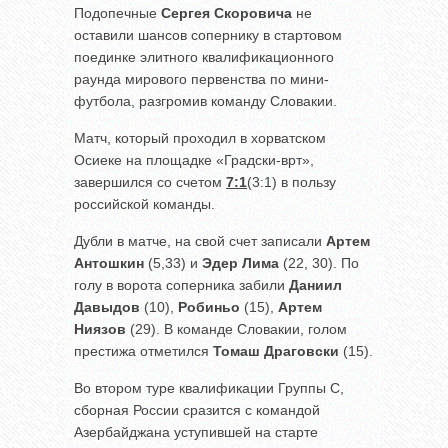
Подопечные
Сергея Скоровича
не
оставили шансов сопернику в стартовом
поединке элитного квалификационного
раунда мирового первенства по мини-
футбола, разгромив команду Словакии.
Матч, который проходил в хорватском
Осиеке на площадке «Градски-врт»,
завершился со счетом
7:1
(3:1) в пользу
российской команды.
Дубли в матче, на свой счет записали
Артем
Антошкин
(5,33) и
Эдер Лима
(22, 30). По
голу в ворота соперника забили
Даниил
Давыдов
(10),
Робиньо
(15),
Артем
Ниязов
(29). В команде Словакии, голом
престижа отметился
Томаш Драговски
(15).
Во втором туре квалификации Группы С,
сборная России сразится с командой
Азербайджана уступившей на старте