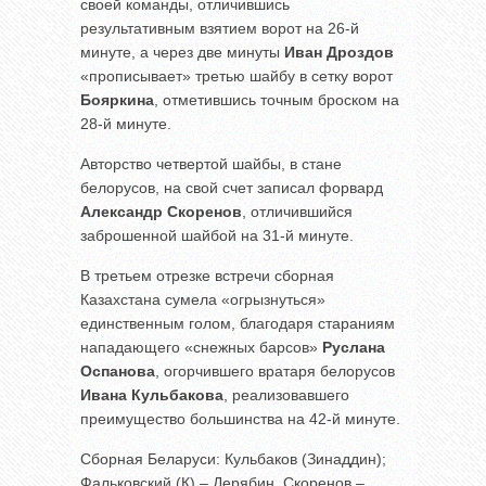
своей команды, отличившись
результативным взятием ворот на 26-й
минуте, а через две минуты
Иван Дроздов
«прописывает» третью шайбу в сетку ворот
Бояркина
, отметившись точным броском на
28-й минуте.
Авторство четвертой шайбы, в стане
белорусов, на свой счет записал форвард
Александр Скоренов
, отличившийся
заброшенной шайбой на 31-й минуте.
В третьем отрезке встречи сборная
Казахстана сумела «огрызнуться»
единственным голом, благодаря стараниям
нападающего «снежных барсов»
Руслана
Оспанова
, огорчившего вратаря белорусов
Ивана Кульбакова
, реализовавшего
преимущество большинства на 42-й минуте.
Сборная Беларуси: Кульбаков (Зинаддин);
Фальковский (К) – Дерябин, Скоренов –