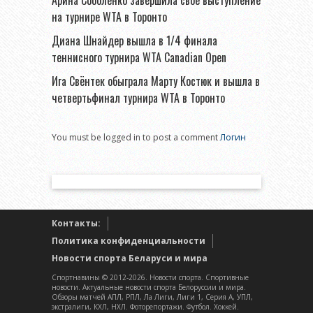
на турнире WTA в Торонто
Диана Шнайдер вышла в 1/4 финала
теннисного турнира WTA Canadian Open
Ига Свёнтек обыграла Марту Костюк и вышла в
четвертьфинал турнира WTA в Торонто
You must be logged in to post a comment
Логин
Контакты:
Политика конфиденциальности
Новости спорта Беларуси и мира
Спортнавины © 2012-2026. Новости спорта. Спортивные
новости. Актуальные новости спорта Белоруссии и мира.
Обзоры матчей АПЛ, РПЛ, Ла Лиги, Лиги 1, Серия А, УПЛ,
экстралиги, КХЛ, НХЛ. Фоторепортажи. Футбол. Хоккей.