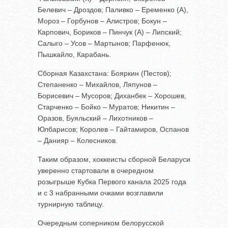
Белевич – Дроздов; Паливко – Еременко (А),
Мороз – Горбунов – Алистров; Бокун –
Карпович, Бориков – Пинчук (А) – Липский;
Салыго – Усов – Мартынов; Парфенюк,
Пышкайло, Карабань.
Сборная Казахстана: Бояркин (Пестов);
Степаненко – Михайлов, Ляпунов –
Борисевич – Мусоров; Диханбек – Хорошев,
Старченко – Бойко – Муратов; Никитин –
Оразов, Буяльский – Лихотников –
Юлбарисов; Королев – Гайтамиров, Оспанов
– Данияр – Колесников.
Таким образом, хоккеисты сборной Беларуси
уверенно стартовали в очередном
розыгрыше Кубка Первого канала 2025 года
и с 3 набранными очками возглавили
турнирную таблицу.
Очередным соперником белорусской