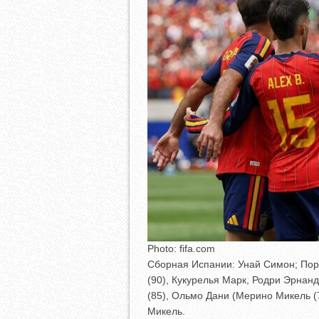
Photo: fifa.com
Сборная Испании: Унай Симон; Пор
(90), Кукурелья Марк, Родри Эрнан
(85), Ольмо Дани (Мерино Микель (
Микель.