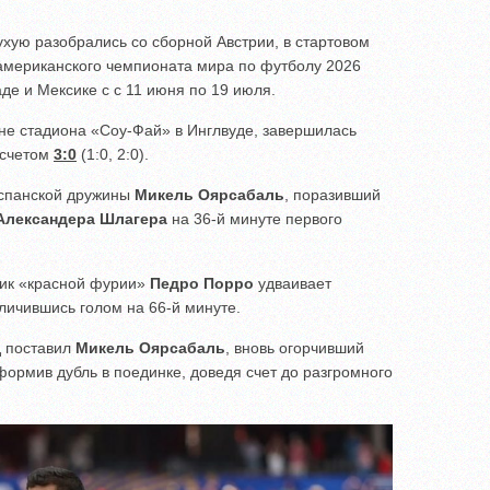
хую разобрались со сборной Австрии, в стартовом
мериканского чемпионата мира по футболу 2026
де и Мексике с с 11 июня по 19 июля.
ене стадиона «Соу-Фай» в Инглвуде, завершилась
 счетом
3:0
(1:0, 2:0).
испанской дружины
Микель Оярсабаль
, поразивший
Александера Шлагера
на 36-й минуте первого
ник «красной фурии»
Педро Порро
удваивает
личившись голом на 66-й минуте.
д поставил
Микель Оярсабаль
, вновь огорчивший
ормив дубль в поединке, доведя счет до разгромного