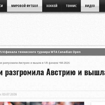
СИ
МИРОВОЙ ФУТБОЛ
ХОККЕЙ
ТЕННИС
ВИДЕО
1/4 финала теннисного турнира WTA Canadian Open
арту Костюк и вышла в четвертьфинал турнира WTA в Торонто
и разгромила Австрию и вышла в 1/8 финала ЧМ-2026
ила свое выступление на турнире WTA в Торонто
и разгромила Австрию и вышла
: 03.07.2026