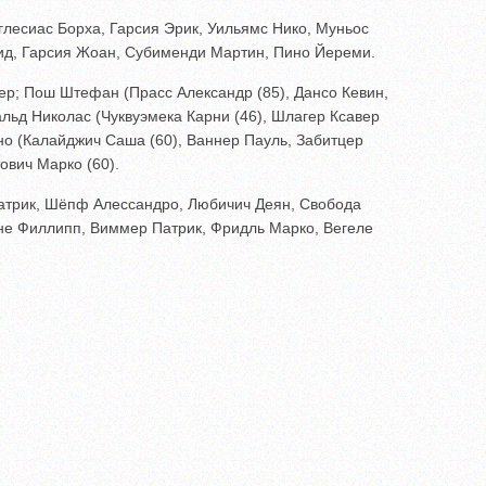
лесиас Борха, Гарсия Эрик, Уильямс Нико, Муньос
вид, Гарсия Жоан, Субименди Мартин, Пино Йереми.
ер; Пош Штефан (Прасс Александр (85), Дансо Кевин,
льд Николас (Чуквуэмека Карни (46), Шлагер Ксавер
о (Калайджич Саша (60), Ваннер Пауль, Забитцер
ович Марко (60).
атрик, Шёпф Алессандро, Любичич Деян, Свобода
е Филлипп, Виммер Патрик, Фридль Марко, Вегеле