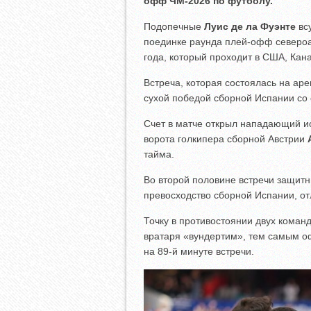
офф ЧМ-2026 по футболу.
Подопечные
Луис де ла Фуэнте
всу
поединке раунда плей-офф североа
года, который проходит в США, Кана
Встреча, которая состоялась на ар
сухой победой сборной Испании со
Счет в матче открыл нападающий 
ворота голкипера сборной Австрии
тайма.
Во второй половине встречи защит
превосходство сборной Испании, от
Точку в противостоянии двух коман
вратаря «вундертим», тем самым оф
на 89-й минуте встречи.