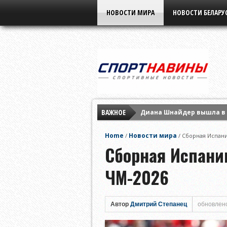
НОВОСТИ МИРА
НОВОСТИ БЕЛАРУ
ВАЖНОЕ
Диана Шнайдер вышла в 
Ига Свёнтек обыграла М
Home
Новости мира
/
/
Сборная Испани
Арина Соболенко заверш
Сборная Испани
ЧМ-2026
Автор
Дмитрий Степанец
обновлено