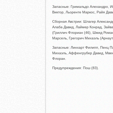
Запасные: Гримальдо Алехандро, Иг
Виктор, Льоренте Маркос, Райя Да
Сборная Австрии: Шлагер Александ
Алаба Давид, Лаймер Конрад, Зайва
(Гриллич Флориан (46), Шмид Роман
Марсель, Грегорич Михаэль (Арнаут
Запасные: Линхарт Филипп, Пенц П
Михаэль, Аффенгрубер Давид, Мвен
Флоран.
Предупреждения: Пош (83).