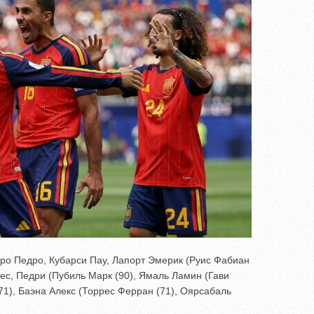
ро Педро, Кубарси Пау, Лапорт Эмерик (Руис Фабиан
дес, Педри (Пубиль Марк (90), Ямаль Ламин (Гави
71), Баэна Алекс (Торрес Ферран (71), Оярсабаль