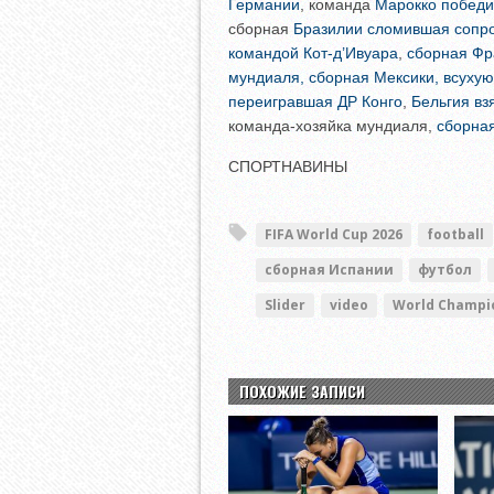
Германии
, команда
Марокко победи
сборная
Бразилии сломившая сопр
командой Кот-д’Ивуара
,
сборная Фр
мундиаля, сборная Мексики, всуху
переигравшая ДР Конго
,
Бельгия вз
команда-хозяйка мундиаля,
сборна
СПОРТНАВИНЫ
FIFA World Cup 2026
football
сборная Испании
футбол
Slider
video
World Champi
ПОХОЖИЕ ЗАПИСИ