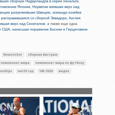
вшая сборную Нидерландов в серии пенальти
,
отивление Японии
,
Норвегии взявшая верх над
анции разгромившая Швецию
,
команда-хозяйка
ю расправившаяся со сборной Эквадора
,
Англия
явшая верх над Сенегалом
, а также еще одна
я США, нанесшая поражение Боснии и Герцеговине
.
Newsticker
сборная Австрии
чемпионат мира
чемпионат мира по футболу
onships
world cup
ЧМ-2026
видео