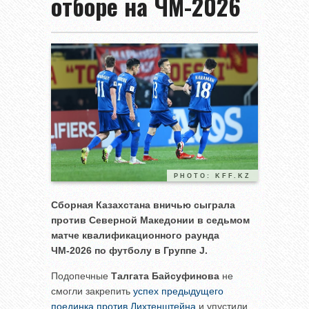
отборе на ЧМ-2026
PHOTO: KFF.KZ
Сборная Казахстана вничью сыграла
против Северной Македонии в седьмом
матче квалификационного раунда
ЧМ-2026 по футболу в Группе
J
.
Подопечные
Талгата Байсуфинова
не
смогли закрепить
успех предыдущего
поединка против Лихтенштейна
и упустили