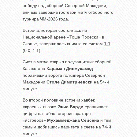
победу над сборной Северной Македнии,
вничью завершив гостевой матч отборочного
турнира ЧМ-2026 года.
Встреча, которая состоялась на
Национальной арене «Тоше Проески» в
Скопье, завершилась вничью со счетом
1:1
(0:0, 1:1).
Счет в матче открыл полузащитник сборной
Казахстана
Караман Динмухамед
поразивший ворота голкипера Северной
Македонии
Столе Димитриевски
на 54-й
минуте.
Во второй половине встречи хавбек
«красных львов»
Энис Барди
сравнивает
цифры на табло, огорчив вратаря
«ястребов»
Мухаммеджана Сейсена
и тем
самым добившись паритета в счете на 74-й
минуте.