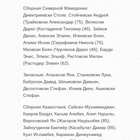
Сборная Северной Македонии:
Димитриевски Столе; Стойчевски Андрей
(Трайковски Александар (75), Велкоски
Дарко (Костадинов Тихомир (46), Зайков
Джоко, Алиоски Эгзиян, Илиевски Боян,
Алими Исник (Серафимов Никола (75),
Миовски Боян (Чурлинов Дарко (46), Барди
Энис, Элмас Эльиф, Ристовски Милан
(Растодер Элмин (62).
Запасные: Атанасов Яни, Станковски Лука,
Бабунски Давид, Шишковски Дамьян,
Деспотовски Стефан, Илиев Деян, Ашковски
Стефан.
Сборная Казахстана: Сейсен Мухаммеджан;
Каиров Багдат, Касым Алибек, Алип Нуралы,
Вороговский Ян (Жагоров Наурызбек (85),
Зайнутдинов Бактиёр (Касабулат Дамир (85),
Куат Исламбек, Караман Динмухамед