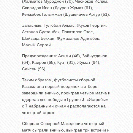
(Халматов Муроджон (70), Чесноков Ислам,
Свиридов Иван (Даурен Жумат (61),
Кенжебек Галымжан (Шушеначев Артур (61).
Запасные: Тулюбай Алмас, Жуков Георгий,
Астанов Султанбек, Покатилов Стас,
Шайзада Бекхан, Жумаханов Адильбек,
Малый Сергей.
Предупреждения: Алими (46), Зайнутдинов
(64), Каиров (65), Куат (81), Жумат (94),
Сейсен (96).
Таким образом, футболисты сборной
Казахстана первый поединок в отборе
завершили вничью, проиграв четыре матча и
одержав две победы в Группе J. «Ястребы»
с 7 набранными очками располагаются на
четвертой строке.
Сборная Северной Македонии четвертый
матч сыграли вничью, выиграв три встречи и