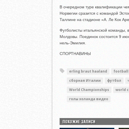
В очередном туре квалификации че
Норвегии сразится с командой Эсто
Таллине на стадионе «А. Ле Кок Ар
Футболисты итальянской команды, 
Молдовы. Поединок состоится 9 ию
нель-Эмилия.
СПОРТНАВИНЫ
erling braut haaland
football
сборная Италии
футбол
World Championships
world 
голы холанда видео
ПОХОЖИЕ ЗАПИСИ