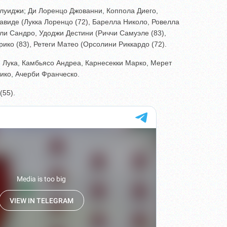
уиджи; Ди Лоренцо Джованни, Коппола Диего,
авиде (Лукка Лоренцо (72), Барелла Николо, Ровелла
али Сандро, Удоджи Дестини (Риччи Самуэле (83),
ко (83), Ретеги Матео (Орсолини Риккардо (72).
 Лука, Камбьясо Андреа, Карнесекки Марко, Мерет
рико, Ачерби Франческо.
(55).