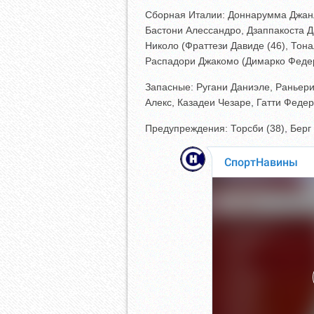
Сборная Италии: Доннарумма Джанл
Бастони Алессандро, Дзаппакоста Д
Николо (Фраттези Давиде (46), Тон
Распадори Джакомо (Димарко Федери
Запасные: Ругани Даниэле, Раньери
Алекс, Казадеи Чезаре, Гатти Феде
Предупреждения: Торсби (38), Берг 