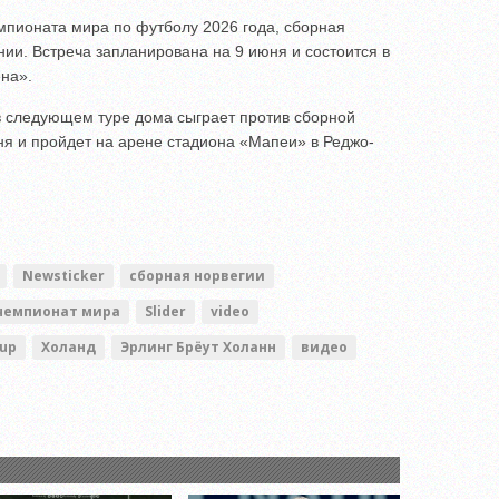
мпионата мира по футболу 2026 года, сборная
нии. Встреча запланирована на 9 июня и состоится в
ена».
в следующем туре дома сыграет против сборной
ня и пройдет на арене стадиона «Мапеи» в Реджо-
Newsticker
сборная норвегии
чемпионат мира
Slider
video
cup
Холанд
Эрлинг Брёут Холанн
видео