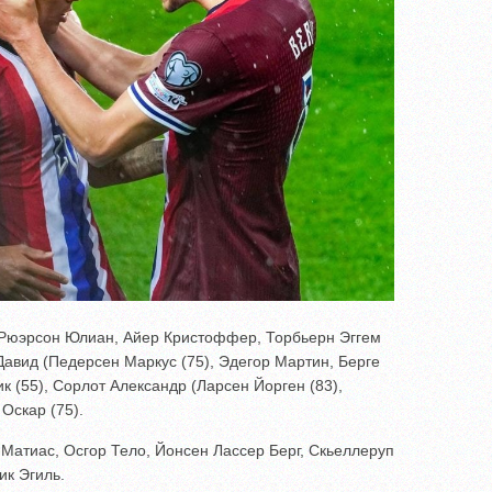
 Рюэрсон Юлиан, Айер Кристоффер, Торбьерн Эггем
Давид (Педерсен Маркус (75), Эдегор Мартин, Берге
к (55), Сорлот Александр (Ларсен Йорген (83),
Оскар (75).
Матиас, Осгор Тело, Йонсен Лассер Берг, Скьеллеруп
ик Эгиль.