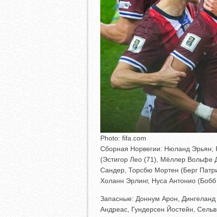
Photo: fifa.com
Сборная Норвегии: Нюланд Эрьян;
(Эстигор Лео (71), Мёллер Вольфе 
Сандер, Торсбю Мортен (Берг Патри
Холанн Эрлинг, Нуса Антонио (Бобб 
Запасные: Доннум Арон, Дингеланд 
Андреас, Гундерсен Йостейн, Сельв