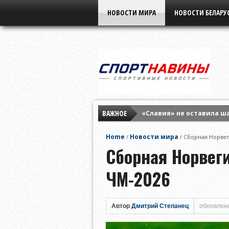
НОВОСТИ МИРА
НОВОСТИ БЕЛАРУ
ВАЖНОЕ
«Славия» не оставила ш
Елена Рыбакина обыграла
Home
Новости мира
/
/
Сборная Норвег
Мирра Андреева заверши
Сборная Норвег
ЧМ-2026
Автор
Дмитрий Степанец
обновлено