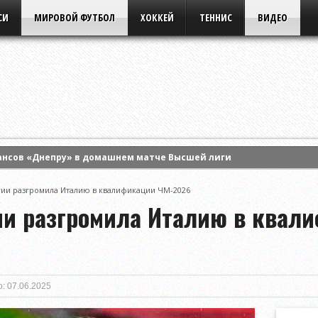
СИ
МИРОВОЙ ФУТБОЛ
ХОККЕЙ
ТЕННИС
ВИДЕО
ансов «Днепру» в домашнем матче Высшей лиги
 Энн Ли и вышла в четвертый круг турнира WTA в Торонто
ии разгромила Италию в квалификации ЧМ-2026
ла борьбу в одиночном разряде турнира WTA в Торонто
ии разгромила Италию в квал
: 07.06.2025