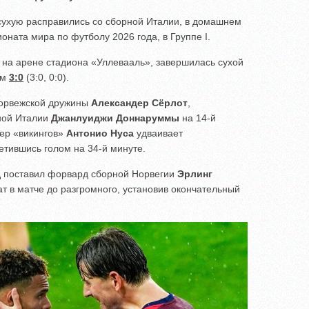
ухую расправились со сборной Италии, в домашнем
оната мира по футболу 2026 года, в Группе I.
о на арене стадиона «Уллевааль», завершилась сухой
ом
3:0
(3:0, 0:0).
норвежской дружины
Александер Сёрлот
,
ной Италии
Джанлуиджи Доннаруммы
на 14-й
гер «викингов»
Антонио Нуса
удваивает
тившись голом на 34-й минуте.
нд поставил форвард сборной Норвегии
Эрлинг
ат в матче до разгромного, установив окончательный