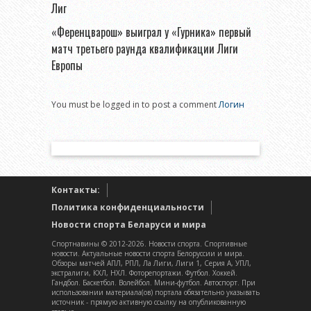
Лиг
«Ференцварош» выиграл у «Гурника» первый
матч третьего раунда квалификации Лиги
Европы
You must be logged in to post a comment
Логин
Контакты:
Политика конфиденциальности
Новости спорта Беларуси и мира
Спортнавины © 2012-2026. Новости спорта. Спортивные
новости. Актуальные новости спорта Белоруссии и мира.
Обзоры матчей АПЛ, РПЛ, Ла Лиги, Лиги 1, Серия А, УПЛ,
экстралиги, КХЛ, НХЛ. Фоторепортажи. Футбол. Хоккей.
Гандбол. Баскетбол. Волейбол. Мини-футбол. Автоспорт. При
использовании материала(ов) портала обязательно указывать
источник - прямую активную ссылку на опубликованную