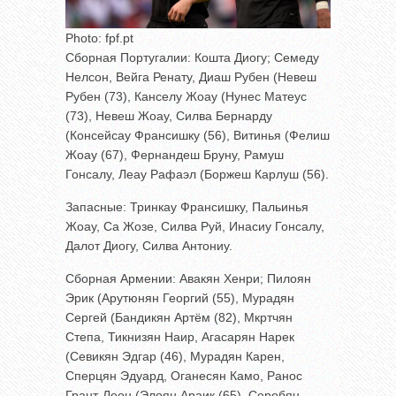
Photo: fpf.pt
Сборная Португалии: Кошта Диогу; Семеду
Нелсон, Вейга Ренату, Диаш Рубен (Невеш
Рубен (73), Канселу Жоау (Нунес Матеус
(73), Невеш Жоау, Силва Бернарду
(Консейсау Франсишку (56), Витинья (Фелиш
Жоау (67), Фернандеш Бруну, Рамуш
Гонсалу, Леау Рафаэл (Боржеш Карлуш (56).
Запасные: Тринкау Франсишку, Пальинья
Жоау, Са Жозе, Силва Руй, Инасиу Гонсалу,
Далот Диогу, Силва Антониу.
Сборная Армении: Авакян Хенри; Пилоян
Эрик (Арутюнян Георгий (55), Мурадян
Сергей (Бандикян Артём (82), Мкртчян
Степа, Тикнизян Наир, Агасарян Нарек
(Севикян Эдгар (46), Мурадян Карен,
Сперцян Эдуард, Оганесян Камо, Ранос
Грант-Леон (Элоян Араик (65), Серобян