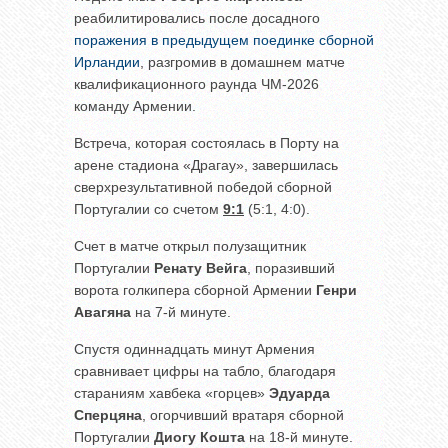
реабилитировались после досадного
поражения в предыдущем поединке сборной
Ирландии
, разгромив в домашнем матче
квалификационного раунда ЧМ-2026
команду Армении.
Встреча, которая состоялась в Порту на
арене стадиона «Драгау», завершилась
сверхрезультативной победой сборной
Португалии со счетом
9:1
(5:1, 4:0).
Счет в матче открыл полузащитник
Португалии
Ренату Вейга
, поразивший
ворота голкипера сборной Армении
Генри
Авагяна
на 7-й минуте.
Спустя одиннадцать минут Армения
сравнивает цифры на табло, благодаря
стараниям хавбека «горцев»
Эдуарда
Сперцяна
, огорчивший вратаря сборной
Португалии
Диогу Кошта
на 18-й минуте.