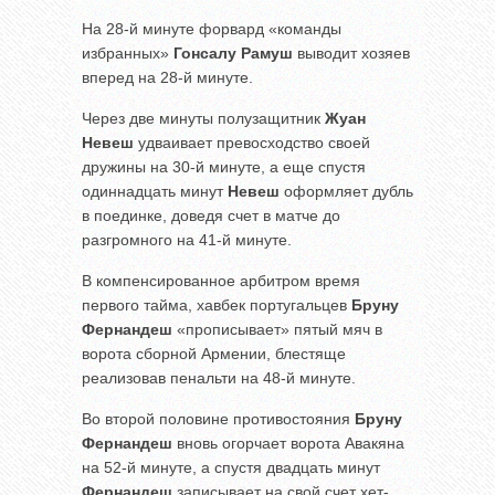
На 28-й минуте форвард «команды
избранных»
Гонсалу Рамуш
выводит хозяев
вперед на 28-й минуте.
Через две минуты полузащитник
Жуан
Невеш
удваивает превосходство своей
дружины на 30-й минуте, а еще спустя
одиннадцать минут
Невеш
оформляет дубль
в поединке, доведя счет в матче до
разгромного на 41-й минуте.
В компенсированное арбитром время
первого тайма, хавбек португальцев
Бруну
Фернандеш
«прописывает» пятый мяч в
ворота сборной Армении, блестяще
реализовав пенальти на 48-й минуте.
Во второй половине противостояния
Бруну
Фернандеш
вновь огорчает ворота Авакяна
на 52-й минуте, а спустя двадцать минут
Фернандеш
записывает на свой счет хет-