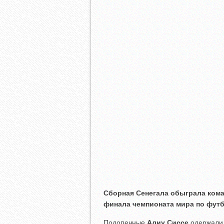
Сборная Сенегала обыграла коман
финала чемпионата мира по футб
Подопечные
Алиу Сиссе
одержали 