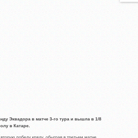
ду Эквадора в матче 3-го тура и вышла в 1/8
олу в Катаре.
вторую победу кряду, обыграв в третьем матче