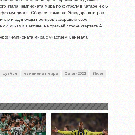
ого этапа чемпионата мира по футболу в Катаре и с 6
офф мундиаля. Сборная команда Эквадора выиграв
ничью и единожды проиграв завершили свое
с 4 очками в активе, на третьей строке квартета А.
офф чемпионата мира с участием Сенегала
футбол
чемпионат мира
Qatar-2022
Slider