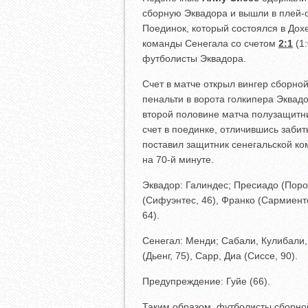
сборную Эквадора и вышли в плей-
Поединок, который состоялся в Дох
команды Сенегала со счетом
2:1
(1:
футболисты Эквадора.
Счет в матче открыл вингер сборно
пенальти в ворота голкипера Эквад
второй половине матча полузащитн
счет в поединке, отличившись забит
поставил защитник сенегальской к
на 70-й минуте.
Эквадор: Галиндес; Пресиадо (Порос
(Сифуэнтес, 46), Франко (Сармиенто
64).
Сенегал: Менди; Сабали, Кулибали, 
(Дьенг, 75), Сарр, Диа (Сиссе, 90).
Предупреждение: Гуйе (66).
Таким образом, футболисты сборно