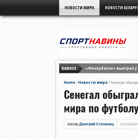
НОВОСТИ МИРА
НОВОСТИ БЕЛАРУ
ВАЖНОЕ
«Фенербахче» выиграл у
«Краснодар» в серии пен
Home
Новости мира
/
/
Сенегал обыгра
Дубль Лионеля Месси по
Сенегал обыгра
мира по футболу
Автор
Дмитрий Степанец
обновлено