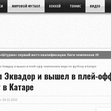
СИ
МИРОВОЙ ФУТБОЛ
ХОККЕЙ
ТЕННИС
ВИДЕО
 «Штурма» первый матч квалификации Лиги чемпионов УЕФА
альти обыграл «Ахмат» на старте розыгрыша Кубка России
л Эквадор и вышел в плей-офф чемпионата мира по футболу в Катаре
мог «Интер Майами» обыграть «Атлетико Сан-Луис» в матче Кубк
л Эквадор и вышел в плей-оф
 в Катаре
: 29.11.2022