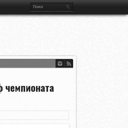
а Лиг
ф чемпионата