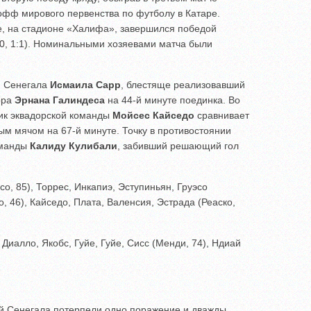
офф мирового первенства по футболу в Катаре.
е, на стадионе «Халифа», завершился победой
0, 1:1). Номинальными хозяевами матча были
й Сенегала
Исмаила Сарр
, блестяще реализовавший
ора
Эрнана Галиндеса
на 44-й минуте поединка. Во
ик эквадорской команды
Мойсес Кайседо
сравнивает
ым мячом на 67-й минуте. Точку в противостоянии
оманды
Калиду Кулибали
, забивший решающий гол
о, 85), Торрес, Инкапиэ, Эступиньян, Груэсо
, 46), Кайседо, Плата, Валенсия, Эстрада (Реаско,
Диалло, Якобс, Гуйе, Гуйе, Сисс (Менди, 74), Ндиай
й Сенегала потерпели одно поражение и дважды