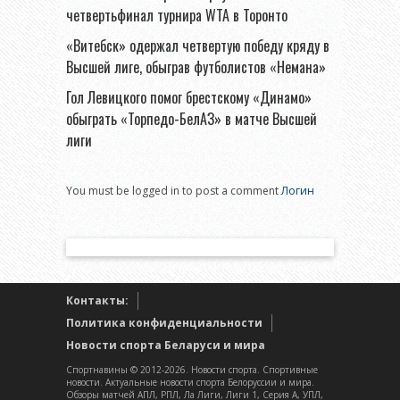
четвертьфинал турнира WTA в Торонто
«Витебск» одержал четвертую победу кряду в
Высшей лиге, обыграв футболистов «Немана»
Гол Левицкого помог брестскому «Динамо»
обыграть «Торпедо-БелАЗ» в матче Высшей
лиги
You must be logged in to post a comment
Логин
Контакты:
Политика конфиденциальности
Новости спорта Беларуси и мира
Спортнавины © 2012-2026. Новости спорта. Спортивные
новости. Актуальные новости спорта Белоруссии и мира.
Обзоры матчей АПЛ, РПЛ, Ла Лиги, Лиги 1, Серия А, УПЛ,