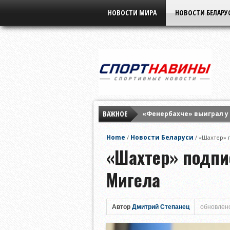
НОВОСТИ МИРА
НОВОСТИ БЕЛАРУ
ВАЖНОЕ
«Фенербахче» выиграл у
«Краснодар» в серии пен
Home
Новости Беларуси
/
/
«Шахтер» 
Дубль Лионеля Месси по
«Шахтер» подпи
Мигела
Автор
Дмитрий Степанец
обновлено