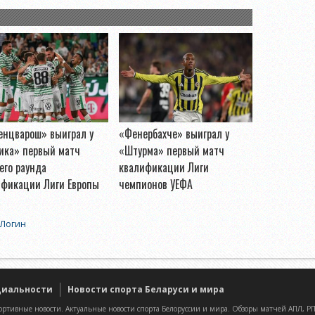
енцварош» выиграл у
«Фенербахче» выиграл у
ика» первый матч
«Штурма» первый матч
его раунда
квалификации Лиги
ификации Лиги Европы
чемпионов УЕФА
Логин
циальности
Новости спорта Беларуси и мира
ртивные новости. Актуальные новости спорта Белоруссии и мира. Обзоры матчей АПЛ, РПЛ