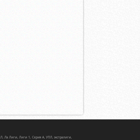
, Ла Лиги, Лиги 1, Серия А, УПЛ, экстралиги,