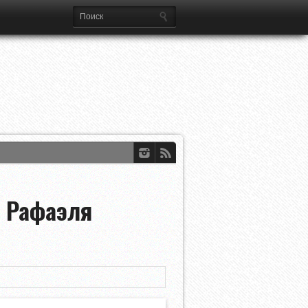
а Лиг
 Рафаэля