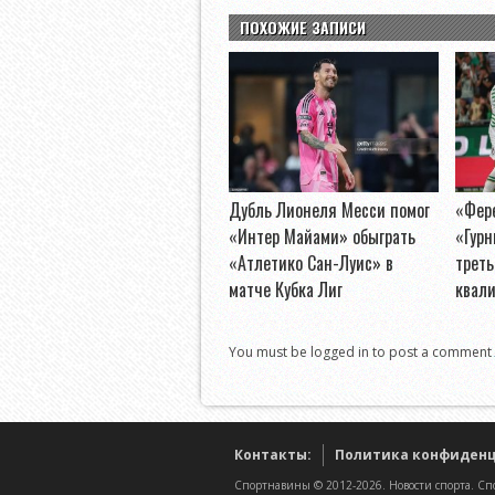
ПОХОЖИЕ ЗАПИСИ
Дубль Лионеля Месси помог
«Фер
«Интер Майами» обыграть
«Гурн
«Атлетико Сан-Луис» в
треть
матче Кубка Лиг
квал
You must be logged in to post a comment
Контакты:
Политика конфиден
Спортнавины © 2012-2026. Новости спорта. Спо