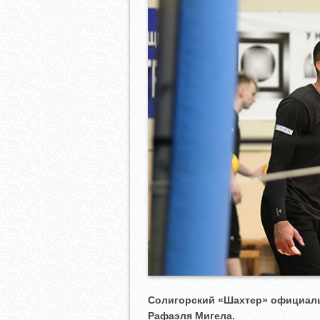
Солигорский «Шахтер» официаль
Рафаэля Мигела.