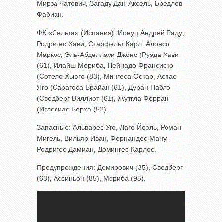
Мирза Чатович, Загаду Дан-Аксель, Бредлов
Фабиан.
ФК «Сельта» (Испания): Ионуц Андрей Раду;
Родригес Хави, Старфельт Карл, Алонсо
Маркос, Эль-Абделлауи Джонс (Руэда Хави
(61), Илайш Мориба, Пейнадо Франсиско
(Сотело Хьюго (83), Мингеса Оскар, Аспас
Яго (Сарагоса Брайан (61), Дуран Пабло
(Сведберг Виллиот (61), Жутгла Ферран
(Иглесиас Борха (52).
Запасные: Альварес Уго, Лаго Йоэль, Роман
Мигель, Вильяр Иван, Фернандес Ману,
Родригес Дамиан, Домингес Карлос.
Предупреждения: Демирович (35), Сведберг
(63), Ассиньон (85), Мориба (95).