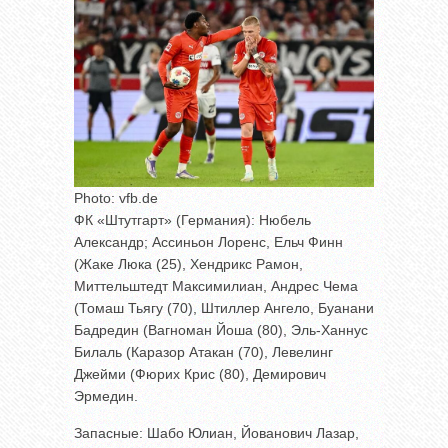
Photo: vfb.de
ФК «Штутгарт» (Германия): Нюбель
Александр; Ассиньон Лоренс, Ельч Финн
(Жаке Люка (25), Хендрикс Рамон,
Миттельштедт Максимилиан, Андрес Чема
(Томаш Тьягу (70), Штиллер Ангело, Буанани
Бадредин (Вагноман Йоша (80), Эль-Ханнус
Билаль (Каразор Атакан (70), Левелинг
Джейми (Фюрих Крис (80), Демирович
Эрмедин.
Запасные: Шабо Юлиан, Йованович Лазар,