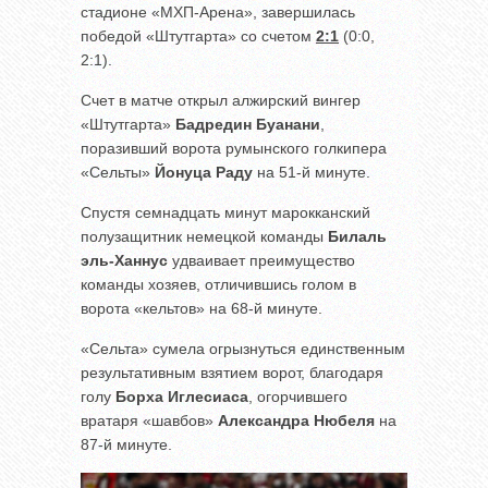
стадионе «МХП-Арена», завершилась
победой «Штутгарта» со счетом
2:1
(0:0,
2:1).
Счет в матче открыл алжирский вингер
«Штутгарта»
Бадредин Буанани
,
поразивший ворота румынского голкипера
«Сельты»
Йонуца Раду
на 51-й минуте.
Спустя семнадцать минут марокканский
полузащитник немецкой команды
Билаль
эль-Ханнус
удваивает преимущество
команды хозяев, отличившись голом в
ворота «кельтов» на 68-й минуте.
«Сельта» сумела огрызнуться единственным
результативным взятием ворот, благодаря
голу
Борха Иглесиаса
, огорчившего
вратаря «шавбов»
Александра Нюбеля
на
87-й минуте.