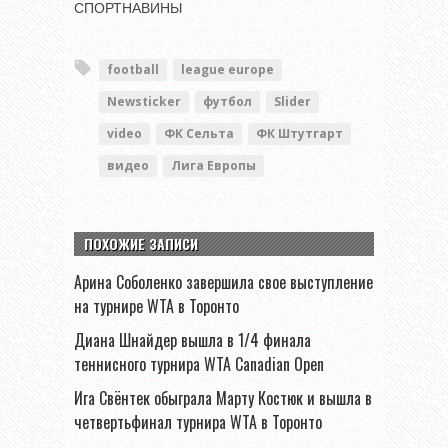
СПОРТНАВИНЫ
football
league europe
Newsticker
футбол
Slider
video
ФК Сельта
ФК Штутгарт
видео
Лига Европы
ПОХОЖИЕ ЗАПИСИ
Арина Соболенко завершила свое выступление
на турнире WTA в Торонто
Диана Шнайдер вышла в 1/4 финала
теннисного турнира WTA Canadian Open
Ига Свёнтек обыграла Марту Костюк и вышла в
четвертьфинал турнира WTA в Торонто