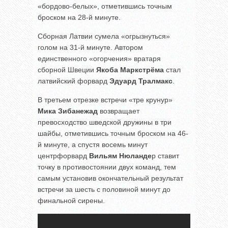
«бордово-белых», отметившись точным
броском на 28-й минуте.
Сборная Латвии сумела «огрызнуться»
голом на 31-й минуте. Автором
единственного «огорчения» вратаря
сборной Швеции
Якоба Маркстрёма
стал
латвийский форвард
Эдуард Тралмакс
.
В третьем отрезке встречи «тре крунур»
Мика Зибанежад
возвращает
превосходство шведской дружины в три
шайбы, отметившись точным броском на 46-
й минуте, а спустя восемь минут
центрфорвард
Вильям Нюланде
р ставит
точку в противостоянии двух команд, тем
самым установив окончательный результат
встречи за шесть с половиной минут до
финальной сирены.