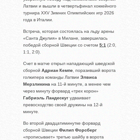
Латвии и вышли в четвертьфинал хоккейного
турнира XXV Зимних Олимпийских игр 2026
года в Италии.
Встреча, которая состоялась на льду арены
«Санта Джулия» в Милане, завершилась
победой сборной Швеции со счетом
5:1
(2:0,
1:1, 2:0).
Счет в матче открыл нападающий шведской
сборной
Адриан Кемпе
, поразивший ворота
голкипера команды Латвии
Элвиса
Мерзликина
на 11-й минуте, а менее чем
через минуту форвард «трех корон»
Габриэль Ландескуг
удваивает
превосходство своей дружины на 12-й
минуте.
Во второй двадцатиминутке форвард
сборной Швеции
Филип Форсберг
«прописывает» третью шайбу в ворота