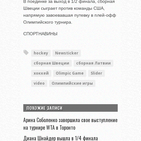
В поединке за выход в 1/2 финала, сборная
Швеции сыграет против команды США,
напрямую завоевавшая путевку в плей-офф
Олимпийского турнира.
СПОРТНАВИНЫ
hockey
Newsticker
сборная Швеции
сборная Латвии
хоккей
Olimpic Game
Slider
video
Олимпийские игры
ПОХОЖИЕ ЗАПИСИ
Арина Соболенко завершила свое выступление
на турнире WTA в Торонто
Диана Шнайдер вышла в 1/4 финала