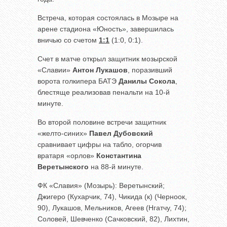
Встреча, которая состоялась в Мозыре на
арене стадиона «Юность», завершилась
вничью со счетом
1:1
(1:0, 0:1).
Счет в матче открыл защитник мозырской
«Славии»
Антон Лукашов
, поразивший
ворота голкипера БАТЭ
Данилы Сокола
,
блестяще реализовав пенальти на 10-й
минуте.
Во второй половине встречи защитник
«желто-синих»
Павел Дубовский
сравнивает цифры на табло, огорчив
вратаря «орлов»
Константина
Веретынского
на 88-й минуте.
ФК «Славия» (Мозырь): Веретынский;
Джигеро (Кухарчик, 74), Чикида (к) (Черноок,
90), Лукашов, Мельников, Агеев (Нгатчу, 74);
Соловей, Шевченко (Сачковский, 82), Лихтин,