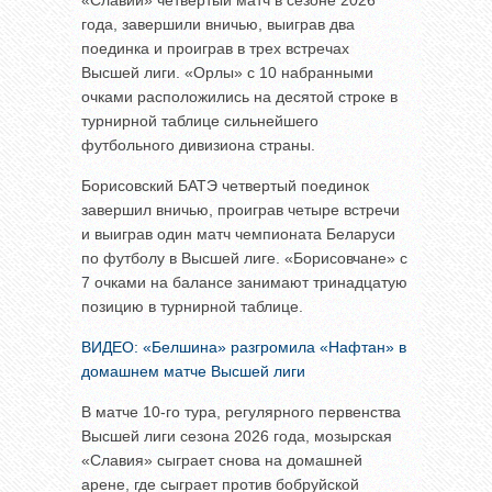
«Славии» четвертый матч в сезоне 2026
года, завершили вничью, выиграв два
поединка и проиграв в трех встречах
Высшей лиги. «Орлы» с 10 набранными
очками расположились на десятой строке в
турнирной таблице сильнейшего
футбольного дивизиона страны.
Борисовский БАТЭ четвертый поединок
завершил вничью, проиграв четыре встречи
и выиграв один матч чемпионата Беларуси
по футболу в Высшей лиге. «Борисовчане» с
7 очками на балансе занимают тринадцатую
позицию в турнирной таблице.
ВИДЕО: «Белшина» разгромила «Нафтан» в
домашнем матче Высшей лиги
В матче 10-го тура, регулярного первенства
Высшей лиги сезона 2026 года, мозырская
«Славия» сыграет снова на домашней
арене, где сыграет против бобруйской