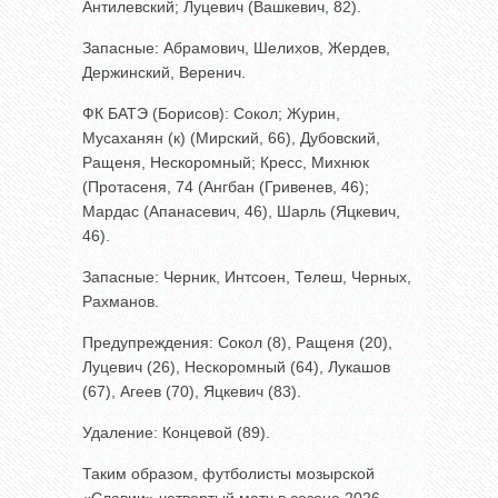
Антилевский; Луцевич (Вашкевич, 82).
Запасные: Абрамович, Шелихов, Жердев,
Держинский, Веренич.
ФК БАТЭ (Борисов): Сокол; Журин,
Мусаханян (к) (Мирский, 66), Дубовский,
Ращеня, Нескоромный; Кресс, Михнюк
(Протасеня, 74 (Ангбан (Гривенев, 46);
Мардас (Апанасевич, 46), Шарль (Яцкевич,
46).
Запасные: Черник, Интсоен, Телеш, Черных,
Рахманов.
Предупреждения: Сокол (8), Ращеня (20),
Луцевич (26), Нескоромный (64), Лукашов
(67), Агеев (70), Яцкевич (83).
Удаление: Концевой (89).
Таким образом, футболисты мозырской