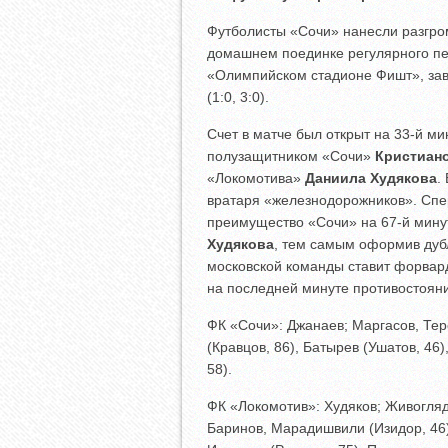
Футболисты «Сочи» нанесли разгро
домашнем поединке регулярного пе
«Олимпийском стадионе Фишт», за
(1:0, 3:0).
Счет в матче был открыт на 33-й ми
полузащитником «Сочи»
Кристиан
«Локомотива»
Даниила Худякова
.
вратаря «железнодорожников». Спер
преимущество «Сочи» на 67-й минут
Худякова
, тем самым оформив дубл
московской команды ставит форвар
на последней минуте противостоян
ФК «Сочи»: Джанаев; Маргасов, Тер
(Кравцов, 86), Батырев (Ушатов, 46
58).
ФК «Локомотив»: Худяков; Живоглядо
Баринов, Марадишвили (Изидор, 46),