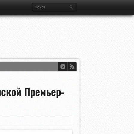
а Лиг
йской Премьер-