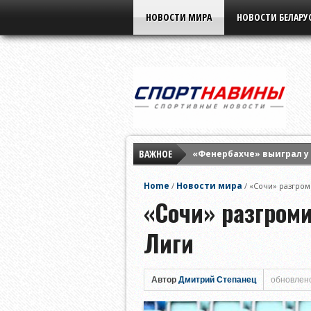
НОВОСТИ МИРА
НОВОСТИ БЕЛАРУ
ВАЖНОЕ
«Фенербахче» выиграл у
«Краснодар» в серии пен
Home
Новости мира
/
/
«Сочи» разгром
Дубль Лионеля Месси по
«Сочи» разгром
Лиги
Автор
Дмитрий Степанец
обновлено