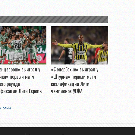
енцварош» выиграл у
«Фенербахче» выиграл у
ика» первый матч
«Штурма» первый матч
его раунда
квалификации Лиги
ификации Лиги Европы
чемпионов УЕФА
Логин