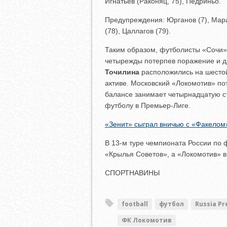
Игнатьев (Раконяц, 75), Педриньо.
Предупреждения: Юрганов (7), Мара
(78), Цаллагов (79).
Таким образом, футболисты «Сочи»
четырежды потерпев поражение и 
Точилина
расположились на шестой
активе. Московский «Локомотив» по
балансе занимает четырнадцатую ст
футболу в Премьер-Лиге.
«Зенит» сыграл вничью с «Факелом
В 13-м туре чемпионата России по ф
«Крылья Советов», а «Локомотив» в
СПОРТНАВИНЫ
football
футбол
Russia Pr
ФК Локомотив