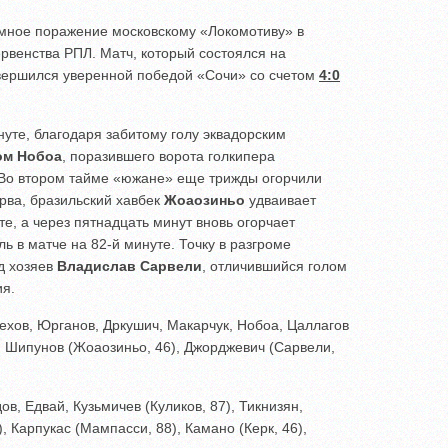
мное поражение московскому «Локомотиву» в
рвенства РПЛ. Матч, который состоялся на
вершился уверенной победой «Сочи» со счетом
4:0
нуте, благодаря забитому голу эквадорским
ом Нобоа
, поразившего ворота голкипера
 Во втором тайме «южане» еще трижды огорчили
ва, бразильский хавбек
Жоаозиньо
удваивает
е, а через пятнадцать минут вновь огорчает
ь в матче на 82-й минуте. Точку в разгроме
д хозяев
Владислав Сарвели
, отличившийся голом
ия.
ехов, Юрганов, Дркушич, Макарчук, Нобоа, Цаллагов
), Шипунов (Жоаозиньо, 46), Джорджевич (Сарвели,
в, Едвай, Кузьмичев (Куликов, 87), Тикнизян,
 Карпукас (Мампасси, 88), Камано (Керк, 46),