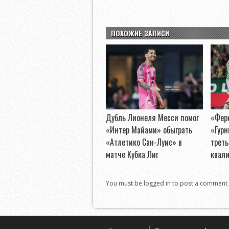
ПОХОЖИЕ ЗАПИСИ
Дубль Лионеля Месси помог
«Фер
«Интер Майами» обыграть
«Гурн
«Атлетико Сан-Луис» в
треть
матче Кубка Лиг
квал
You must be logged in to post a comment