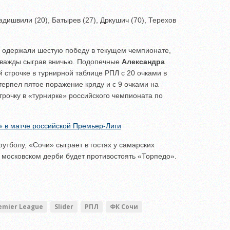
дишвили (20), Батырев (27), Дркушич (70), Терехов
 одержали шестую победу в текущем чемпионате,
дважды сыграв вничью. Подопечные
Александра
 строчке в турнирной таблице РПЛ с 20 очками в
терпел пятое поражение кряду и с 9 очками на
рочку в «турнирке» российского чемпионата по
» в матче российской Премьер-Лиги
утболу, «Сочи» сыграет в гостях у самарских
 московском дерби будет противостоять «Торпедо».
emier League
Slider
РПЛ
ФК Сочи