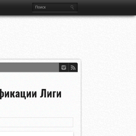
а Лиг
ификации Лиги