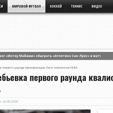
СИ
МИРОВОЙ ФУТБОЛ
ХОККЕЙ
ТЕННИС
ВИДЕО
мог «Интер Майами» обыграть «Атлетико Сан-Луис» в матче Кубк
 «Штурма» первый матч квалификации Лиги чемпионов УЕФА
а первого раунда квалификации Лиги чемпионов УЕФА
л контракт с турецким «Трабзонспором»
ебьевка первого раунда квал
А
: 16.06.2026