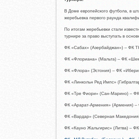
В Доме европейского футбола, в шт
жеребьевка первого раунда квалифи
По итогам жеребьевки стали извест
турнире за право выступать в основ
ФК «Сабах» (Азербайджан») – ФК ТН
ФК «Флориана» (Мальта) – ФК «Шем
ФК «Флора» (Эстония) – ФК «Иберия
ФК «Линкольн Ред Импс» (Гибралтар
ФК «Тре Фиори» (Сан-Марино) – ФК
ФК «Арарат-Армения» (Армения) – Ф
ФК «Вардар» (Северная Македония)
ФК «Кауно Жальгирис» (Литва) – ФК