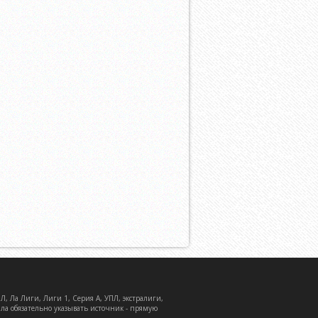
, Ла Лиги, Лиги 1, Серия А, УПЛ, экстралиги,
ала обязательно указывать источник - прямую