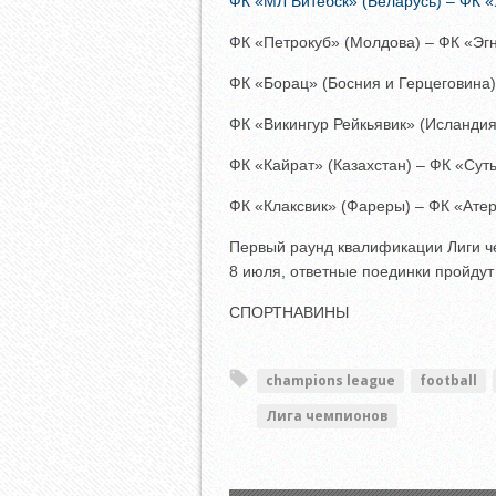
ФК «МЛ Витебск» (Беларусь) – ФК «
ФК «Петрокуб» (Молдова) – ФК «Эгн
ФК «Борац» (Босния и Герцеговина)
ФК «Викингур Рейкьявик» (Исландия
ФК «Кайрат» (Казахстан) – ФК «Суть
ФК «Клаксвик» (Фареры) – ФК «Атер
Первый раунд квалификации Лиги че
8 июля, ответные поединки пройдут
СПОРТНАВИНЫ
champions league
football
Лига чемпионов