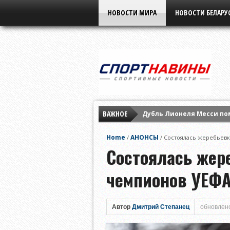
НОВОСТИ МИРА
НОВОСТИ БЕЛАРУ
ВАЖНОЕ
Дубль Лионеля Месси по
«Фенербахче» выиграл у
Home
АНОНСЫ
/
/
Состоялась жеребьевк
Мохаммед Салах подписа
Состоялась жер
чемпионов УЕФ
Автор
Дмитрий Степанец
обновлено