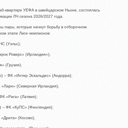
аб-квартире УЕФА в швейцарском Ньоне, состоялась
кации ЛЧ сезона 2026/2027 года.
ны пары, которые начнут борьбу в отборочном
ном этапе Лиги чемпионов:
С (Уэльс);
рок Роверс» (Ирландия»);
» (Грузия);
) – ФК «Интер Эскальдес» (Андорра);
 «Ларн» (Северная Ирландия);
К «Рига» (Латвия);
 – ФК «КуПС» (Финляндия);
 «Дрита» (Косово);