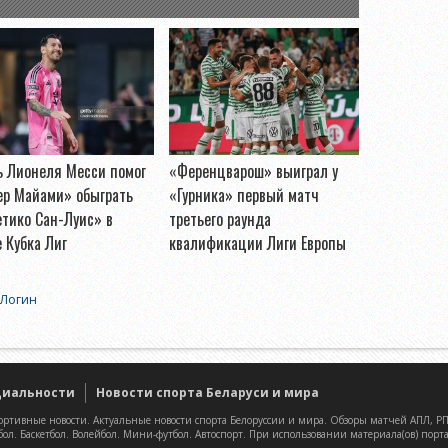
ь Лионеля Месси помог
«Ференцварош» выиграл у
ер Майами» обыграть
«Гурника» первый матч
тико Сан-Луис» в
третьего раунда
 Кубка Лиг
квалификации Лиги Европы
Логин
циальности
Новости спорта Беларуси и мира
ртивные новости. Актуальные новости спорта Белоруссии и мира. Обзоры матчей АПЛ, РПЛ
бол. Баскетбол. Волейбол. Мини-футбол. Автоспорт. При использовании материала(ов) порт