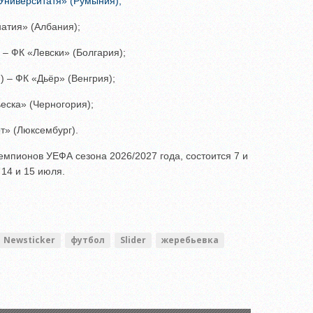
Университатя» (Румыния);
атия» (Албания);
 – ФК «Левски» (Болгария);
) – ФК «Дьёр» (Венгрия);
еска» (Черногория);
т» (Люксембург).
мпионов УЕФА сезона 2026/2027 года, состоится 7 и
 14 и 15 июля.
Newsticker
футбол
Slider
жеребьевка