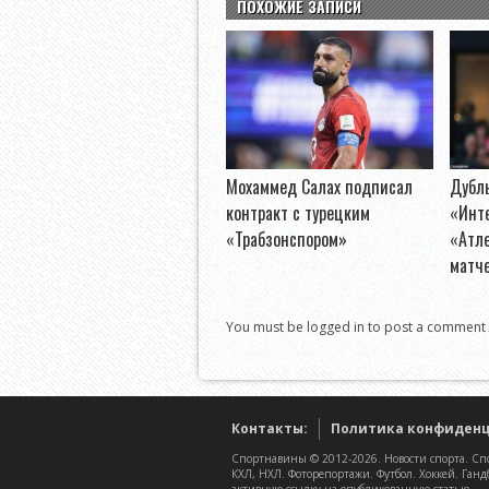
ПОХОЖИЕ ЗАПИСИ
Мохаммед Салах подписал
Дубл
контракт с турецким
«Инт
«Трабзонспором»
«Атле
матче
You must be logged in to post a comment
Контакты:
Политика конфиден
Спортнавины © 2012-2026. Новости спорта. Спо
КХЛ, НХЛ. Фоторепортажи. Футбол. Хоккей. Ганд