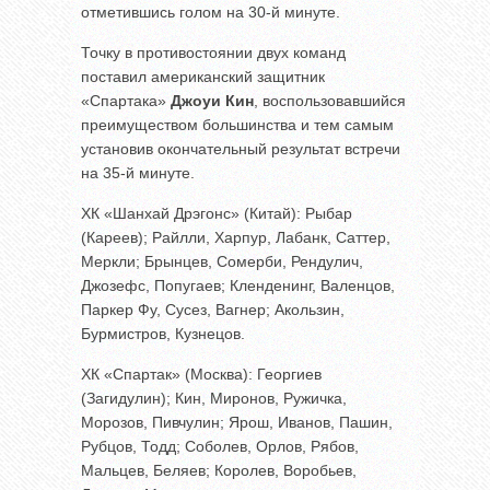
отметившись голом на 30-й минуте.
Точку в противостоянии двух команд
поставил американский защитник
«Спартака»
Джоуи Кин
, воспользовавшийся
преимуществом большинства и тем самым
установив окончательный результат встречи
на 35-й минуте.
ХК «Шанхай Дрэгонс» (Китай): Рыбар
(Кареев); Райлли, Харпур, Лабанк, Саттер,
Меркли; Брынцев, Сомерби, Рендулич,
Джозефс, Попугаев; Кленденинг, Валенцов,
Паркер Фу, Сусез, Вагнер; Акользин,
Бурмистров, Кузнецов.
ХК «Спартак» (Москва): Георгиев
(Загидулин); Кин, Миронов, Ружичка,
Морозов, Пивчулин; Ярош, Иванов, Пашин,
Рубцов, Тодд; Соболев, Орлов, Рябов,
Мальцев, Беляев; Королев, Воробьев,