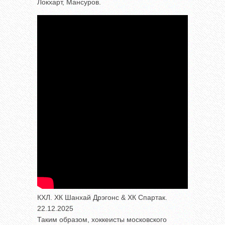
Локхарт, Мансуров.
КХЛ. ХК Шанхай Дрэгонс & ХК Спартак.
22.12.2025
Таким образом, хоккеисты московского