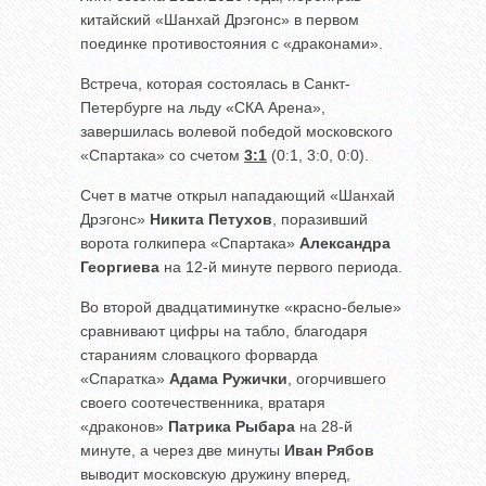
китайский «Шанхай Дрэгонс» в первом
поединке противостояния с «драконами».
Встреча, которая состоялась в Санкт-
Петербурге на льду «СКА Арена»,
завершилась волевой победой московского
«Спартака» со счетом
3:1
(0:1, 3:0, 0:0).
Счет в матче открыл нападающий «Шанхай
Дрэгонс»
Никита Петухов
, поразивший
ворота голкипера «Спартака»
Александра
Георгиева
на 12-й минуте первого периода.
Во второй двадцатиминутке «красно-белые»
сравнивают цифры на табло, благодаря
стараниям словацкого форварда
«Спаратка»
Адама Ружички
, огорчившего
своего соотечественника, вратаря
«драконов»
Патрика Рыбара
на 28-й
минуте, а через две минуты
Иван Рябов
выводит московскую дружину вперед,