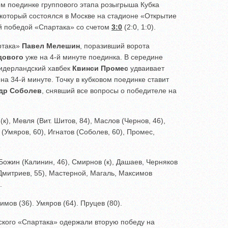
 поединке группового этапа розыгрыша Кубка
 который состоялся в Москве на стадионе «Открытие
й победой «Спартака» со счетом
3:0
(2:0, 1:0).
ртака»
Павел Мелешин
, поразивший ворота
дового
уже на 4-й минуте поединка. В середине
идерландский хавбек
Квинси Промес
удваивает
а 34-й минуте. Точку в кубковом поединке ставит
др Соболев
, снявший все вопросы о победителе на
к), Мевля (Вит. Шитов, 84), Маслов (Чернов, 46),
 (Умяров, 60), Игнатов (Соболев, 60), Промес,
Божин (Калинин, 46), Смирнов (к), Дашаев, Черняков
(Дмитриев, 55), Мастерной, Магаль, Максимов
.
мов (36). Умяров (64). Пруцев (80).
ского «Спартака» одержали вторую победу на