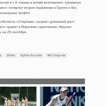
оссии и с 6 очками в активе возглавляют турнирную
кел» потерпел второе поражение в Группе и без
 розыгрыша трофея.
футболисты «Спартака» сыграют домашний матч
кел» примет в Воронеже саратовские «Крылья
 на 29 сентября.
p
Slider
Кубок России
ФК Спартак