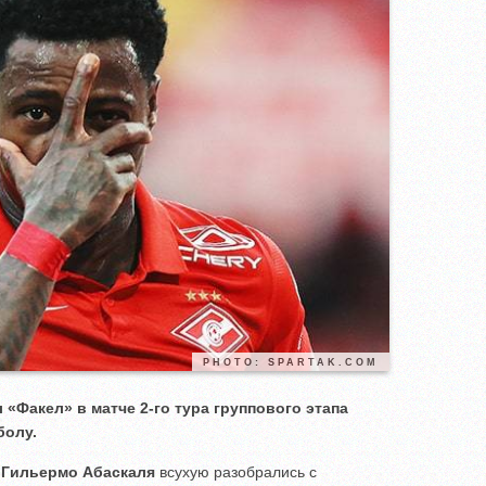
PHOTO: SPARTAK.COM
«Факел» в матче 2-го тура группового этапа
болу.
а
Гильермо Абаскаля
всухую разобрались с