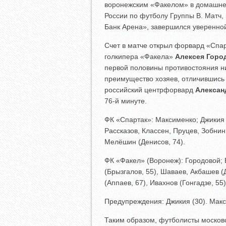
воронежским «Факелом» в домашнем
России по футболу Группы B. Матч,
Банк Арена», завершился уверенно
Счет в матче открыл форвард «Спа
голкипера «Факела»
Алексея Горо
первой половины противостояния н
преимущество хозяев, отличившись н
российский центрфорвард
Алексан
76-й минуте.
ФК «Спартак»: Максименко; Джикия (
Рассказов, Классен, Пруцев, Зобнин
Мелёшин (Денисов, 74).
ФК «Факел» (Воронеж): Городовой; 
(Брызгалов, 55), Шаваев, Акбашев 
(Аппаев, 67), Ивахнов (Гонгадзе, 55)
Предупреждения: Джикия (30). Макси
Таким образом, футболисты москов