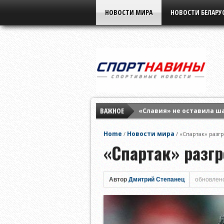
НОВОСТИ МИРА
НОВОСТИ БЕЛАРУ
ВАЖНОЕ
«Славия» не оставила ш
Елена Рыбакина обыграла
Home
Новости мира
/
/
«Спартак» разг
Мирра Андреева заверши
«Спартак» разг
Автор
Дмитрий Степанец
обновлено