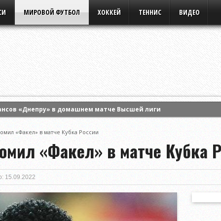
СИ
МИРОВОЙ ФУТБОЛ
ХОККЕЙ
ТЕННИС
ВИДЕО
ансов «Днепру» в домашнем матче Высшей лиги
 Энн Ли и вышла в четвертый круг турнира WTA в Торонто
ромил «Факел» в матче Кубка России
ла борьбу в одиночном разряде турнира WTA в Торонто
ромил «Факел» в матче Кубка 
: 15.09.2022