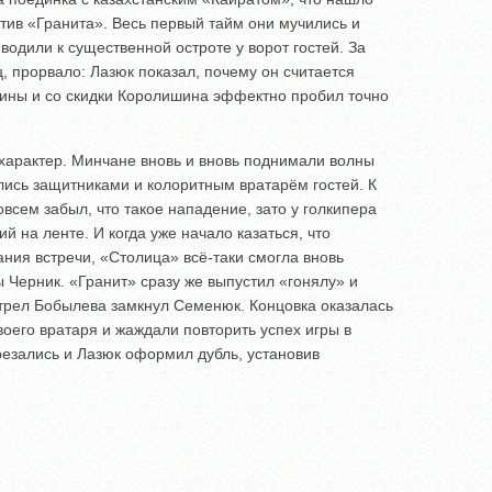
отив «Гранита». Весь первый тайм они мучились и
водили к существенной остроте у ворот гостей. За
ц, прорвало: Лазюк показал, почему он считается
ины и со скидки Королишина эффектно пробил точно
характер. Минчане вновь и вновь поднимали волны
лись защитниками и колоритным вратарём гостей. К
всем забыл, что такое нападение, зато у голкипера
й на ленте. И когда уже начало казаться, что
ия встречи, «Столица» всё-таки смогла вновь
 Черник. «Гранит» сразу же выпустил «гонялу» и
трел Бобылева замкнул Семенюк. Концовка оказалась
воего вратаря и жаждали повторить успех игры в
брезались и Лазюк оформил дубль, установив