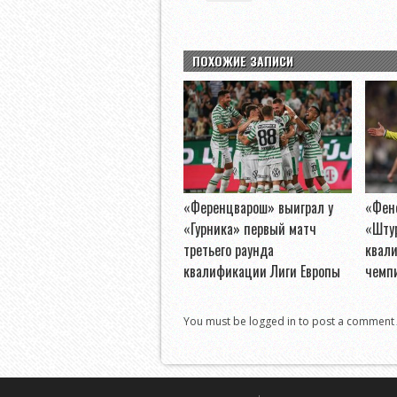
ПОХОЖИЕ ЗАПИСИ
«Ференцварош» выиграл у
«Фене
«Гурника» первый матч
«Шту
третьего раунда
квал
квалификации Лиги Европы
чемп
You must be logged in to post a comment