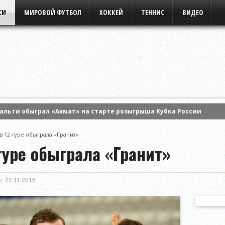
СИ
МИРОВОЙ ФУТБОЛ
ХОККЕЙ
ТЕННИС
ВИДЕО
альти обыграл «Ахмат» на старте розыгрыша Кубка России
грал «Балтику» на старте розыгрыша Кубка России
в 12 туре обыграла «Гранит»
 «Штурма» первый матч квалификации Лиги чемпионов УЕФА
туре обыграла «Гранит»
: 22.11.2016