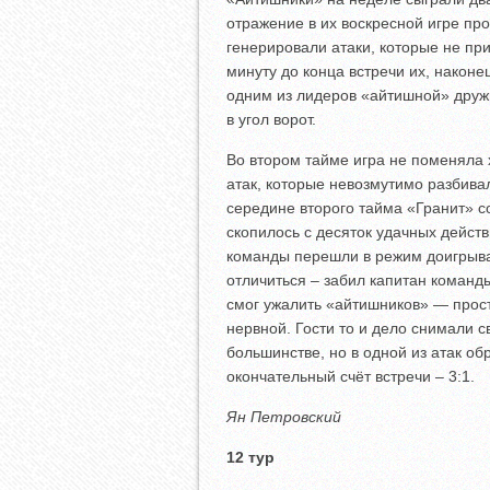
отражение в их воскресной игре пр
генерировали атаки, которые не при
минуту до конца встречи их, наконе
одним из лидеров «айтишной» друж
в угол ворот.
Во втором тайме игра не поменяла 
атак, которые невозмутимо разбива
середине второго тайма «Гранит» со
скопилось с десяток удачных действи
команды перешли в режим доигрыван
отличиться – забил капитан команды
смог ужалить «айтишников» — прос
нервной. Гости то и дело снимали с
большинстве, но в одной из атак о
окончательный счёт встречи – 3:1.
Ян Петровский
12 тур