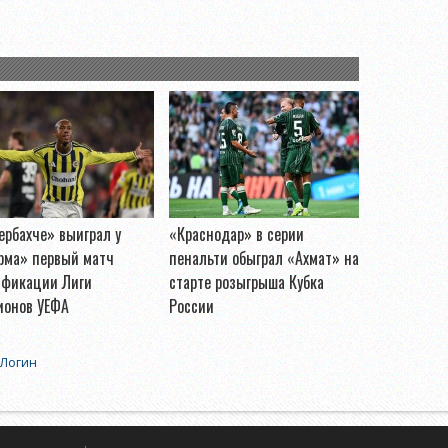
рбахче» выиграл у
«Краснодар» в серии
рма» первый матч
пенальти обыграл «Ахмат» на
ификации Лиги
старте розыгрыша Кубка
ионов УЕФА
России
Логин