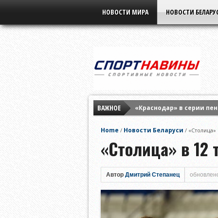
НОВОСТИ МИРА
НОВОСТИ БЕЛАРУ
ВАЖНОЕ
«Краснодар» в серии пен
«Зенит» минимально обы
Home
Новости Беларуси
/
/
«Столица» 
«Фенербахче» выиграл у
«Столица» в 12 
Автор
Дмитрий Степанец
обновлено