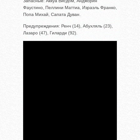
Запасные: Аккуа Висдом, Анджорин
Фаустино, Пеллини Маттиа, Израэль Франко,
Попа Михай, Сапата Дуван.
Предупреждения: Ренч (14), Абухляль (23),
Лазаро (47), Гиларди (92).