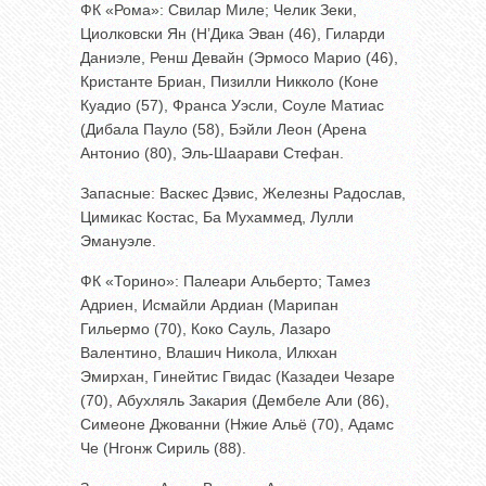
ФК «Рома»: Свилар Миле; Челик Зеки,
Циолковски Ян (Н’Дика Эван (46), Гиларди
Даниэле, Ренш Девайн (Эрмосо Марио (46),
Кристанте Бриан, Пизилли Никколо (Коне
Куадио (57), Франса Уэсли, Соуле Матиас
(Дибала Пауло (58), Бэйли Леон (Арена
Антонио (80), Эль-Шаарави Стефан.
Запасные: Васкес Дэвис, Железны Радослав,
Цимикас Костас, Ба Мухаммед, Лулли
Эмануэле.
ФК «Торино»: Палеари Альберто; Тамез
Адриен, Исмайли Ардиан (Марипан
Гильермо (70), Коко Сауль, Лазаро
Валентино, Влашич Никола, Илкхан
Эмирхан, Гинейтис Гвидас (Казадеи Чезаре
(70), Абухляль Закария (Дембеле Али (86),
Симеоне Джованни (Нжие Альё (70), Адамс
Че (Нгонж Сириль (88).