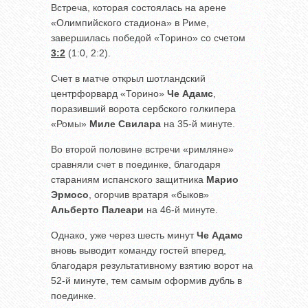
Встреча, которая состоялась на арене
«Олимпийского стадиона» в Риме,
завершилась победой «Торино» со счетом
3:2
(1:0, 2:2).
Счет в матче открыл шотландский
центрфорвард «Торино»
Че Адамс
,
поразивший ворота сербского голкипера
«Ромы»
Миле Свилара
на 35-й минуте.
Во второй половине встречи «римляне»
сравняли счет в поединке, благодаря
стараниям испанского защитника
Марио
Эрмосо
, огорчив вратаря «быков»
Альберто Палеари
на 46-й минуте.
Однако, уже через шесть минут
Че Адамс
вновь выводит команду гостей вперед,
благодаря результативному взятию ворот на
52-й минуте, тем самым оформив дубль в
поединке.