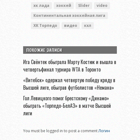
хк лада
хоккей
Slider
video
Континентальная хоккейная лига
ХК Торпедо
видео
кхл
ПОХОЖИЕ ЗАПИСИ
Ига Свёнтек обыграла Марту Костюк и вышла в
четвертьфинал турнира WTA в Торонто
«Витебск» одержал четвертую победу кряду в
Высшей лиге, обыграв футболистов «Немана»
Гол Левицкого помог брестскому «Динамо»
обыграть «Торпедо-БелАЗ» в матче Высшей
лиги
You must be logged in to post a comment
Логин