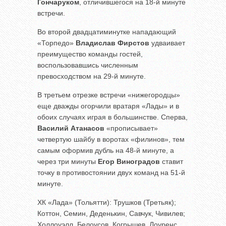
Гончаруком
, отличившегося на 18-й минуте
встречи.
Во второй двадцатиминутке нападающий
«Торпедо»
Владислав Фирстов
удваивает
преимущество команды гостей,
воспользовавшись численным
превосходством на 29-й минуте.
В третьем отрезке встречи «нижегородцы»
еще дважды огорчили вратаря «Лады» и в
обоих случаях играя в большинстве. Сперва,
Василий Атанасов
«прописывает»
четвертую шайбу в воротах «филинов», тем
самым оформив дубль на 48-й минуте, а
через три минуты
Егор Виноградов
ставит
точку в противостоянии двух команд на 51-й
минуте.
ХК «Лада» (Тольятти): Трушков (Третьяк);
Коттон, Семин, Деденькин, Савчук, Чивилев;
Холлоуэлл, Белоусов, Когрышев, Лоуренс,