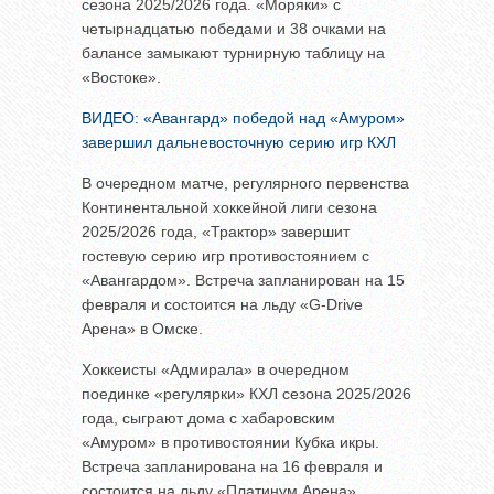
сезона 2025/2026 года. «Моряки» с
четырнадцатью победами и 38 очками на
балансе замыкают турнирную таблицу на
«Востоке».
ВИДЕО: «Авангард» победой над «Амуром»
завершил дальневосточную серию игр КХЛ
В очередном матче, регулярного первенства
Континентальной хоккейной лиги сезона
2025/2026 года, «Трактор» завершит
гостевую серию игр противостоянием с
«Авангардом». Встреча запланирован на 15
февраля и состоится на льду «G-Drive
Арена» в Омске.
Хоккеисты «Адмирала» в очередном
поединке «регулярки» КХЛ сезона 2025/2026
года, сыграют дома с хабаровским
«Амуром» в противостоянии Кубка икры.
Встреча запланирована на 16 февраля и
состоится на льду «Платинум Арена».