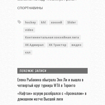
СПОРТНАВИНЫ
hockey
khl
хоккей
Slider
video
Континентальная хоккейная лига
ХК Адмирал
ХК Трактор
видео
кхл
ПОХОЖИЕ ЗАПИСИ
Елена Рыбакина обыграла Энн Ли и вышла в
четвертый круг турнира WTA в Торонто
«Нафтан» всухую разобрался с «Арсеналом» в
домашнем матче Высшей лиги