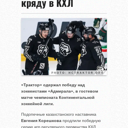
кряду в КХЛ
PHOTO: HCTRAKTOR.ORG
«Трактор» одержал победу над
хоккеистами «Адмирала», в гостевом
матче чемпионата Континентальной
хоккейной лиги.
Подопечные казахстанского наставника
Евгения Корешкова
продлили победную
серию игр регулярного первенства КХЛ