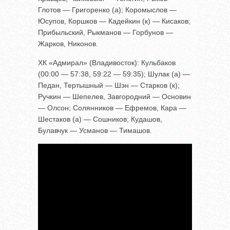
Глотов — Григоренко (а); Коромыслов —
Юсупов, Коршков — Кадейкин (к) — Кисаков;
Прибыльский, Рыкманов — Горбунов —
Жарков, Никонов.
ХК «Адмирал» (Владивосток): Кульбаков
(00:00 — 57:38, 59:22 — 59:35); Шулак (а) —
Педан, Тертышный — Шэн — Старков (к);
Ручкин — Шепелев, Завгородний — Основин
— Олсон; Солянников — Ефремов, Кара —
Шестаков (а) — Сошников; Кудашов,
Булавчук — Усманов — Тимашов.