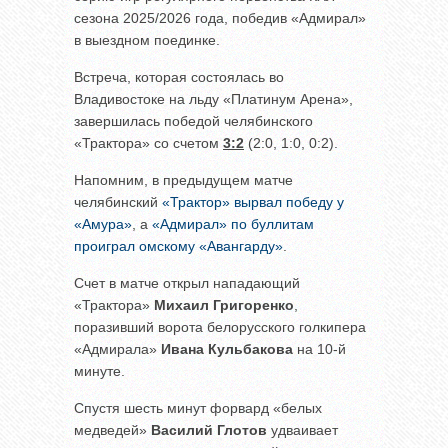
сезона 2025/2026 года, победив «Адмирал»
в выездном поединке.
Встреча, которая состоялась во
Владивостоке на льду «Платинум Арена»,
завершилась победой челябинского
«Трактора» со счетом
3:2
(2:0, 1:0, 0:2).
Напомним, в предыдущем матче
челябинский
«Трактор» вырвал победу у
«Амура»
, а
«Адмирал» по буллитам
проиграл омскому «Авангарду»
.
Счет в матче открыл нападающий
«Трактора»
Михаил Григоренко
,
поразивший ворота белорусского голкипера
«Адмирала»
Ивана Кульбакова
на 10-й
минуте.
Спустя шесть минут форвард «белых
медведей»
Василий Глотов
удваивает