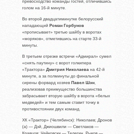
превосходство команды гостей, отличившись
голом на 16-й минуте.
Во второй двадцатиминутке белорусский
нападающий
Роман Горбунов
«прописывает» третью шайбу в воротах
«моряков», отметившись на старте 33-й
минуты.
В третьем отрезке встречи «Адмирал» сумел
«снять паутину» с ворот голкипера
«Трактора»
Дмитрия Николаева
на 42-й
минуте, а за полминуты до финальной
сирены форвард хозяев
Павел Шэн
,
реализовав преимущество большинства
забрасывает вторую шайбу в ворота «белых
медведей» и тем самым ставит точку в
противостоянии двух команд.
ХК «Трактор» (Челябинск): Николаев; Дронов
(а) — Дэй, Джиошвили — Светлаков —
Кравцов; Чайковски — Телегин, Рыков —