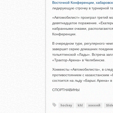
Восточной Конференции, хабаровск
лидирующую строчку в турнирной та
«Автомобилист» проиграл третий ма
девятнадцатое поражение. «Екатери
набранными очками, располагаются 
Конференции.
В очередном туре, регулярного чем
завершит серию домашних поединк
тольяттинской «Лады». Встреча зап
«Трактор-Арена» в Челябинске.
Хоккеисты «Автомобилиста», в сле
противостоянием с казахстанским «
состоится на льду «Барыс Арена» в
СПОРТНАВИНЫ
hockey
khl
хоккей
Slid