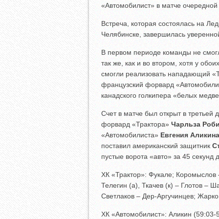
«Автомобилист» в матче очередной
Встреча, которая состоялась на Ле
Челябинске, завершилась уверенно
В первом периоде команды не смо
так же, как и во втором, хотя у об
смогли реализовать нападающий «
французский форвард «Автомобил
канадского голкипера «белых медв
Счет в матче был открыт в третьей
форвард «Трактора»
Чарльза Роб
«Автомобилиста»
Евгения Аликин
поставил американский защитник
С
пустые ворота «авто» за 45 секунд
ХК «Трактор»: Фукале; Коромыслов 
Телегин (а), Ткачев (к) – Глотов – 
Светлаков – Дер-Аргучинцев; Жарко
ХК «Автомобилист»: Аликин (59:03-5