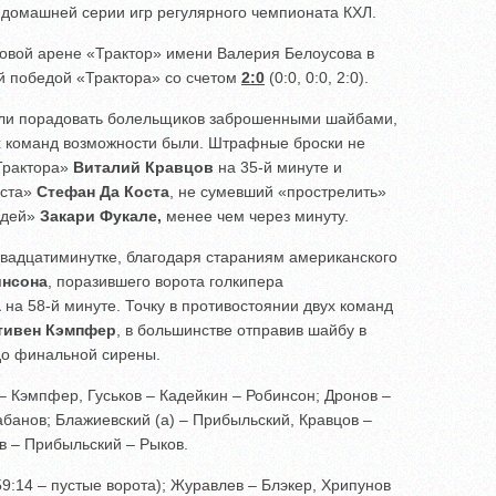
 домашней серии игр регулярного чемпионата КХЛ.
довой арене «Трактор» имени Валерия Белоусова в
й победой «Трактора» со счетом
2:0
(0:0, 0:0, 2:0).
гли порадовать болельщиков заброшенными шайбами,
оих команд возможности были. Штрафные броски не
Трактора»
Виталий Кравцов
на 35-й минуте и
иста»
Стефан Да Коста
, не сумевший «прострелить»
едей»
Закари Фукале,
менее чем через минуту.
 двадцатиминутке, благодаря стараниям американского
инсона
, поразившего ворота голкипера
а
на 58-й минуте. Точку в противостоянии двух команд
тивен Кэмпфер
, в большинстве отправив шайбу в
 до финальной сирены.
– Кэмпфер, Гуськов – Кадейкин – Робинсон; Дронов –
Шабанов; Блажиевский (а) – Прибыльский, Кравцов –
в – Прибыльский – Рыков.
9:14 – пустые ворота); Журавлев – Блэкер, Хрипунов