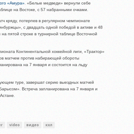
ого «Амура»
. «Белые медведи» вернули себе
блице на Востоке, с 57 набранными очками.
тч кряду, потерпев в регулярном чемпионате
нбуржцы», с двадцать одной победой в активе и 48
на пятой строке в турнирной таблице Восточной
пионата Континентальной хоккейной лиги, «Трактор»
ов матчем против набирающей обороты
ланирована на 7 января и состоится на льду
дующем туре, завершат серию выездных матчей
Барысом». Встреча запланирована на 7 января и
 Астане.
er
video
видео
кхл