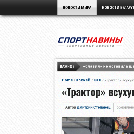
НОВОСТИ МИРА
НОВОСТИ БЕЛАРУ
ВАЖНОЕ
«Славия» не оставила ш
Елена Рыбакина обыграла
Home
Хоккей
КХЛ
/
/
/
«Трактор» всухую
Мирра Андреева заверши
«Трактор» всух
Автор
Дмитрий Степанец
обновлено