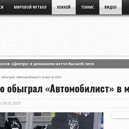
СИ
МИРОВОЙ ФУТБОЛ
ХОККЕЙ
ТЕННИС
ВИДЕО
ансов «Днепру» в домашнем матче Высшей лиги
 Энн Ли и вышла в четвертый круг турнира WTA в Торонто
 обыграл «Автомобилист» в матче КХЛ
ла борьбу в одиночном разряде турнира WTA в Торонто
ую обыграл «Автомобилист» в 
: 05.01.2025