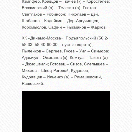
Кэмпфер, Кравцов – Ткачев (к) – Коростелев;
Блажиевский (а) – Телегин (а), Глотов –
Светлаков – Робинсон; Николаев – Дэй,
Шабанов – Кадейкин – Дер-Аргучинцев;
Коромыслов, Сафин – Рыкманов – Жарков.
ХК «Динамо-Москва»: Подъяпольский (56;2-
58:33, 58:40-60:00 – пустые ворота);
Пыленков – Сергеев, Гусев – Уил – Сикьюра;
Адамчук – Ожиганов (к), Комтуа – Пакетт (а)
– Джиошвили; Готовец – Сизов, Слепышев –
Михеев – Швец-Роговой; Кудашов,
Кудрявцев – Ильенко (а) – Римашевский,
Рашевский.