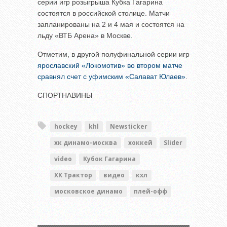
серии игр розыгрыша Кубка Гагарина
состоятся в российской столице. Матчи
запланированы на 2 и 4 мая и состоятся на
льду «ВТБ Арена» в Москве.
Отметим, в другой полуфинальной серии игр
ярославский «Локомотив» во втором матче
сравнял счет с уфимским «Салават Юлаев»
.
СПОРТНАВИНЫ
hockey
khl
Newsticker
хк динамо-москва
хоккей
Slider
video
Кубок Гагарина
ХК Трактор
видео
кхл
московское динамо
плей-офф