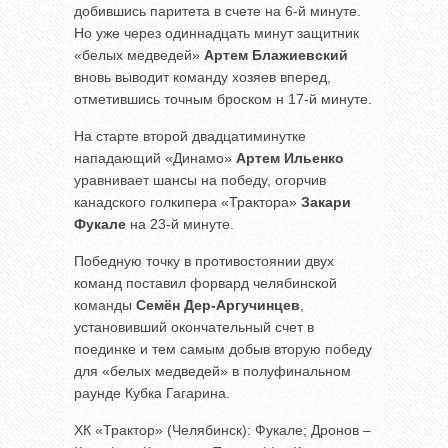
добившись паритета в счете на 6-й минуте.
Но уже через одиннадцать минут защитник
«белых медведей»
Артем Блажиевский
вновь выводит команду хозяев вперед,
отметившись точным броском н 17-й минуте.
На старте второй двадцатиминутке
нападающий «Динамо»
Артем Ильенко
уравнивает шансы на победу, огорчив
канадского голкипера «Трактора»
Закари
Фукале
на 23-й минуте.
Победную точку в противостоянии двух
команд поставил форвард челябинской
команды
Семён Дер-Аргучинцев
,
установивший окончательный счет в
поединке и тем самым добыв вторую победу
для «белых медведей» в полуфинальном
раунде Кубка Гагарина.
ХК «Трактор» (Челябинск): Фукале; Дронов –